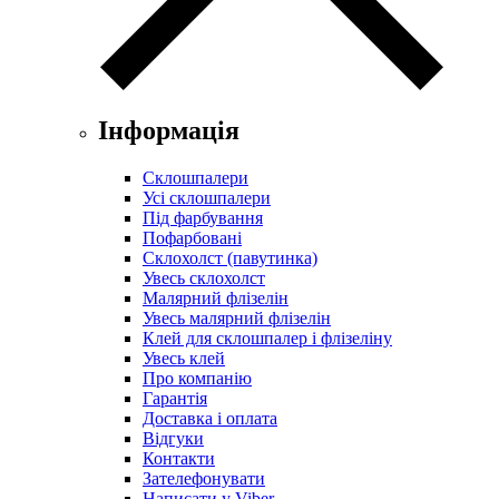
Інформація
Склошпалери
Усі склошпалери
Під фарбування
Пофарбовані
Склохолст (павутинка)
Увесь склохолст
Малярний флізелін
Увесь малярний флізелін
Клей для склошпалер і флізеліну
Увесь клей
Про компанію
Гарантія
Доставка і оплата
Відгуки
Контакти
Зателефонувати
Написати у Viber