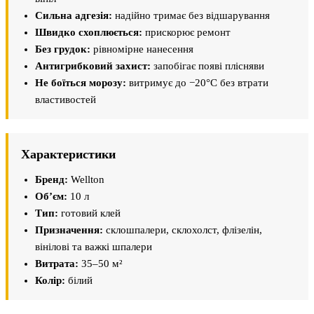
Сильна адгезія:
надійно тримає без відшарування
Швидко схоплюється:
прискорює ремонт
Без грудок:
рівномірне нанесення
Антигрибковий захист:
запобігає появі плісняви
Не боїться морозу:
витримує до −20°C без втрати
властивостей
Характеристики
Бренд:
Wellton
Об’єм:
10 л
Тип:
готовий клей
Призначення:
склошпалери, склохолст, флізелін,
вінілові та важкі шпалери
Витрата:
35–50 м²
Колір:
білий