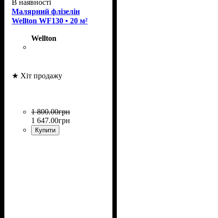
В наявності
Малярний флізелін
Wellton WF130 • 20 м²
Wellton
★ Хіт продажу
1 800
.
00
грн
1 647
.
00
грн
Купити