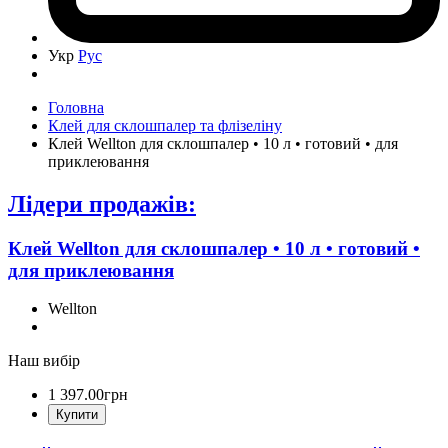
Укр
Рус
Головна
Клей для склошпалер та флізеліну
Клей Wellton для склошпалер • 10 л • готовий • для
приклеювання
Лідери продажів:
Клей Wellton для склошпалер • 10 л • готовий •
для приклеювання
Wellton
Наш вибір
1 397
.
00
грн
Купити