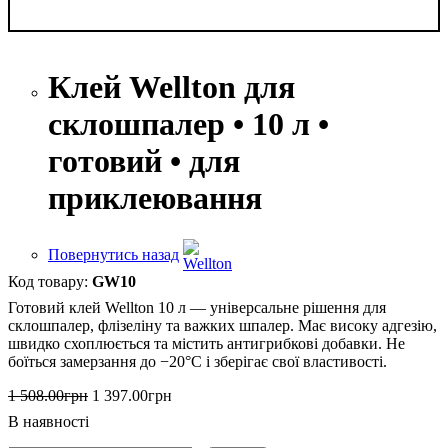
Клей Wellton для
склошпалер • 10 л •
готовий • для
приклеювання
Повернутись назад
GW10
Готовий клей Wellton 10 л — універсальне рішення для
склошпалер, флізеліну та важких шпалер. Має високу адгезію,
швидко схоплюється та містить антигрибкові добавки. Не
боїться замерзання до −20°C і зберігає свої властивості.
1 508
.
00
грн
1 397
.
00
грн
В наявності