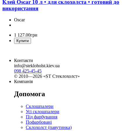
Клей Oscar 10 л • для склохолста • готовий до
використання
Oscar
1 127
.
00
грн
Купити
Контакти
info@stekloholst.kiev.ua
098 425-45-45
© 2010—2026 «ST Стеклохолст»
Компанія
Допомога
Склошпалери
Усі склошпалери
Під фарбування
Пофарбовані
Склохолст (павутинка)