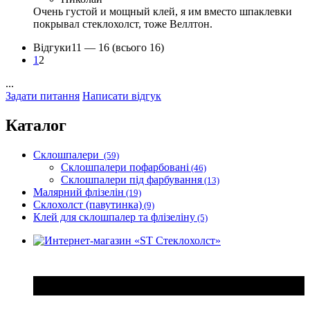
Очень густой и мощный клей, я им вместо шпаклевки
покрывал стеклохолст, тоже Веллтон.
Відгуки
11 —
16
(всього 16)
1
2
...
Задати питання
Написати відгук
Каталог
Склошпалери
(59)
Склошпалери пофарбовані
(46)
Склошпалери під фарбування
(13)
Малярний флізелін
(19)
Склохолст (павутинка)
(9)
Клей для склошпалер та флізеліну
(5)