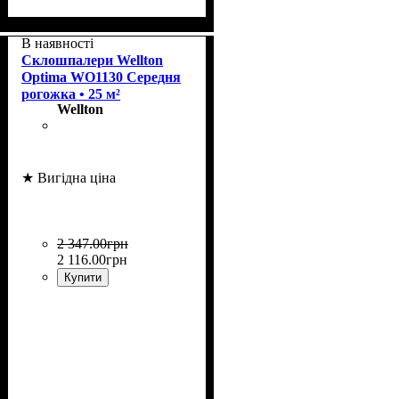
Щільність
Розмір рулону
Країна
Бренд
: Wellton.
: Німеччина.
: 130 г/м2.
: 20 м²
В наявності
Склошпалери Wellton
Optima WO1130 Середня
рогожка • 25 м²
Wellton
★ Вигідна ціна
2 347
.
00
грн
2 116
.
00
грн
Купити