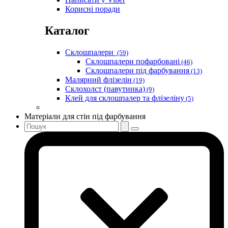
Корисні поради
Каталог
Склошпалери
(59)
Склошпалери пофарбовані
(46)
Склошпалери під фарбування
(13)
Малярний флізелін
(19)
Склохолст (павутинка)
(9)
Клей для склошпалер та флізеліну
(5)
Матеріали для стін під фарбування