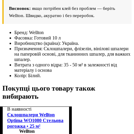
Висновок:
якщо потрібен клей без проблем — беріть
Wellton. Швидко, акуратно і без переробок.
Бренд:
Wellton
Фасовка:
Готовий 10 л
Виробництво (країна):
Україна.
Призначення:
Склошпалери, флізелін, вінілові шпалери
на паперовій основі, для тканинних шпалер, для важких
шпалер.
Витрата з одного відра:
35 - 50 м² в залежності від
матеріалу і основа
Колір:
Білий.
Покупці цього товару також
вибирають
В наявності
Склошпалери Wellton
Optima WO1080 Стельова
рогожка • 25 м²
Wellton