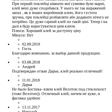
При першій поклейці кімнати мої сумніви були марні,
клей мені дуже сподобався. У нього не так виражений
запах , як в інших виробників клею, його густота
зручна, при поклейці розбавляти або додавати нічого не
потрібно. Це дуже гарний клей по такій ціні. Тепер і на
далі я буду користуватися цим клеєм.
Плюси:
Хороший клей за доступну ціну
Мінуси:
Нет
02.09.2019
Гость
Благодарю компанию, за выбор данной продукции.
03.08.2018
Андрей
Подтверждаю отзыв Дарьи, клей реально отличный!
11.01.2018
Дарья
Не было Бостика- взяли клей Веллтон под стеклохолст
(тоже Веллтон)). Отличный клей, ничем не хуже, и
фасовка удобнее
13.11.2017
Николай