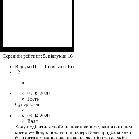
Щільність
Розмір рулону
Країна
Бренд
: Wellton.
: Фінляндія.
: 40 г/м2.
: 50 м²
Середній рейтинг:
5
, відгуків:
16
Відгуки
11 —
16
(всього 16)
1
2
05.05.2020
Гость
Супер клей
09.04.2020
Валя
Хочу поділитися своїм навиком користування готовим
клеєм wellton, в поклейці шпалер. Коли придбала клей
була оптимістично налаштована, яка ціна така і якість.