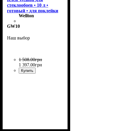
стеклообоев • 10 л •
готовый • для поклейки
Wellton
GW10
Наш выбор
1 508
.
00
грн
1 397
.
00
грн
Купить