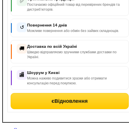
✅
Постачаємо офіційний товар від перевірених брендів та
дистриб’юторів.
Повернення 14 днів
↺
Можливе повернення або обмін без зайвих складнощів.
Доставка по всій Україні
🚚
Швидко відправляємо зручними службами доставки по
Україні.
Шоурум у Києві
🏬
Можна наживо подивитися зразки або отримати
консультацію перед покупкою.
єВідновлення