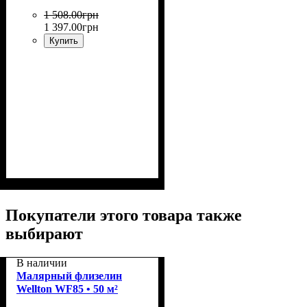
1 508
.
00
грн
1 397
.
00
грн
Купить
Назначение
: Стеклообои,
флизелин, виниловые обои
на бумажной основе, для
Покупатели этого товара также
тканевых обоев, для
выбирают
тяжелых обоев.
В наличии
Малярный флизелин
Wellton WF85 • 50 м²