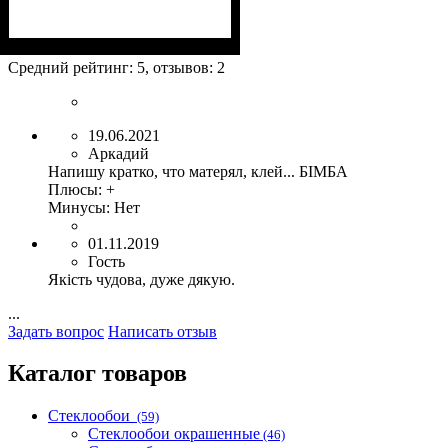
Назначение
: Стеклохолст,
обои бумажные, виниловые
Средний рейтинг:
5
, отзывов:
2
на бумажной и
флизелиновой основе, обои
акриловые.
19.06.2021
Аркадий
Напишу кратко, что матерял, клей... БІМБА
Плюсы:
+
Минусы:
Нет
01.11.2019
Гость
Якість чудова, дуже дякую.
...
Задать вопрос
Написать отзыв
Каталог товаров
Стеклообои
(59)
Стеклообои окрашенные
(46)