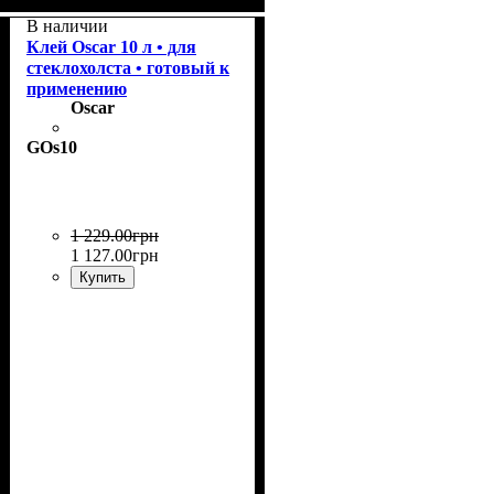
Назначение
: Стеклообои,
флизелин, виниловые обои
В наличии
на бумажной основе, для
Клей Oscar 10 л • для
тканевых обоев, для
стеклохолста • готовый к
тяжелых обоев.
применению
Oscar
GOs10
1 229
.
00
грн
1 127
.
00
грн
Купить