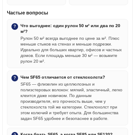
Частые вопросы
Что выгоднее: один рулон 50 м² или два по 20
м²?
Рулон 50 м² всегда выгоднее по цене за м². Плюс
меньше стыков на стенах и меньше подрезки.
Идеально для больших квартир, офисов и частных
домов. Если площадь меньше 30 м² — возьмите
рулон 20 м².
Чем SF65 отличается от стеклохолста?
SF65 — флизелин из целлюлозных и
полиэстеровых волокон: мягкий, эластичный, легко
клеится даже новичком. По данным
производителя, его прочность выше, чем у
стеклохолста той же категории. Стеклохолст при
этом колючий и требует опыта. Для большинства
задач SF65 удобнее и безопаснее в работе.
Когда брать SF65, а когда SF85 или SF120?