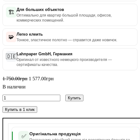
Для больших объектов
🏗️
Оптимально для квартир большой площади, офисов,
коммерческих помещений.
Легко клеить
🧩
Тонкое, эластичное полотно — справится даже новичок.
Lahnpaper GmbH, Германия
🇩🇪
Оригинал от известного немецкого производителя —
сертификаты качества.
1 750
.
00
грн
1 577
.
00
грн
В наличии
Купить
Купить в 1 клик
Оригінальна продукція
✅
Постачаємо офіційний товар від перевірених брендів та