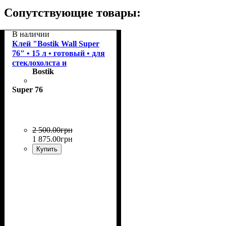
Сопутствующие товары:
В наличии
Клей "Bostik Wall Super
76" • 15 л • готовый • для
стеклохолста и
Bostik
стеклообоев
Super 76
2 500
.
00
грн
1 875
.
00
грн
Купить