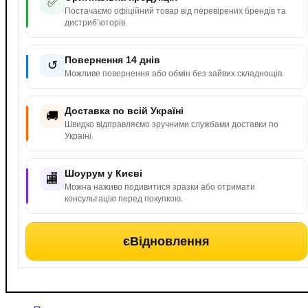
✅
Постачаємо офіційний товар від перевірених брендів та
дистриб’юторів.
Повернення 14 днів
↺
Можливе повернення або обмін без зайвих складнощів.
Доставка по всій Україні
🚚
Швидко відправляємо зручними службами доставки по
Україні.
Шоурум у Києві
🏬
Можна наживо подивитися зразки або отримати
консультацію перед покупкою.
єВідновлення