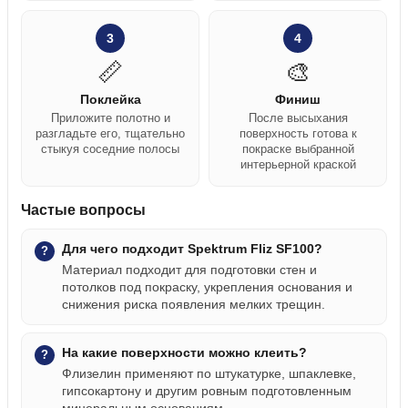
3
4
📏
🎨
Поклейка
Финиш
Приложите полотно и
После высыхания
разгладьте его, тщательно
поверхность готова к
стыкуя соседние полосы
покраске выбранной
интерьерной краской
Частые вопросы
Для чего подходит Spektrum Fliz SF100?
Материал подходит для подготовки стен и
потолков под покраску, укрепления основания и
снижения риска появления мелких трещин.
На какие поверхности можно клеить?
Флизелин применяют по штукатурке, шпаклевке,
гипсокартону и другим ровным подготовленным