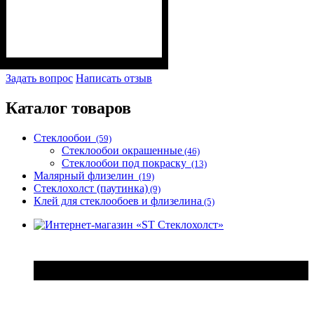
Назначение
: Стеклообои,
флизелин, виниловые обои
Задать вопрос
Написать отзыв
на бумажной основе, для
тканевых обоев, для
Каталог товаров
тяжелых обоев.
Стеклообои
(59)
Стеклообои окрашенные
(46)
Стеклообои под покраску
(13)
Малярный флизелин
(19)
Стеклохолст (паутинка)
(9)
Клей для стеклообоев и флизелина
(5)