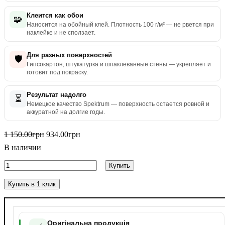
Клеится как обои
🧩
Наносится на обойный клей. Плотность 100 г/м² — не рвется при
наклейке и не сползает.
Для разных поверхностей
🛡️
Гипсокартон, штукатурка и шпаклеванные стены — укрепляет и
готовит под покраску.
Результат надолго
⏳
Немецкое качество Spektrum — поверхность остается ровной и
аккуратной на долгие годы.
1 150
.
00
грн
934
.
00
грн
В наличии
Купить
Купить в 1 клик
Оригінальна продукція