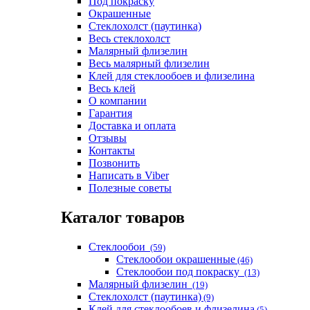
Под покраску
Окрашенные
Стеклохолст (паутинка)
Весь стеклохолст
Малярный флизелин
Весь малярный флизелин
Клей для стеклообоев и флизелина
Весь клей
О компании
Гарантия
Доставка и оплата
Отзывы
Контакты
Позвонить
Написать в Viber
Полезные советы
Каталог товаров
Стеклообои
(59)
Стеклообои окрашенные
(46)
Стеклообои под покраску
(13)
Малярный флизелин
(19)
Стеклохолст (паутинка)
(9)
Клей для стеклообоев и флизелина
(5)