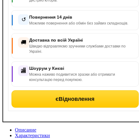
дистриб’юторів.
Повернення 14 днів
↺
Можливе повернення або обмін без зайвих складнощів.
Доставка по всій Україні
🚚
Швидко відправляємо зручними службами доставки по
Україні.
Шоурум у Києві
🏬
Можна наживо подивитися зразки або отримати
консультацію перед покупкою.
єВідновлення
Описание
Характеристики