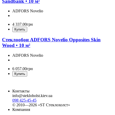
Sandbank • 10 м²
ADFORS Novelio
4 337
.
00
грн
Купить
Стеклообои ADFORS Novelio Opposites Skin
Wood • 10 м²
ADFORS Novelio
6 057
.
00
грн
Купить
Контакты
info@stekloholst.kiev.ua
098 425-45-45
© 2010—2026 «ST Стеклохолст»
Компания