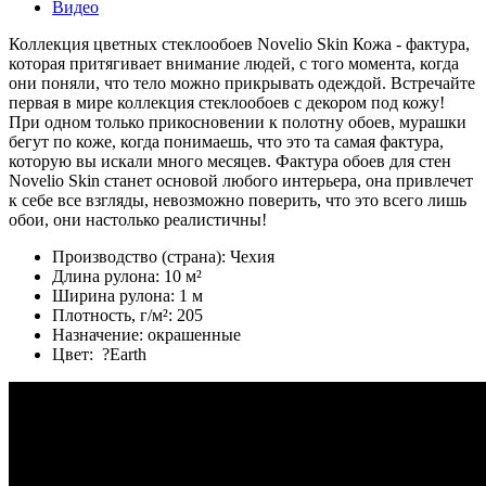
Видео
Коллекция цветных стеклообоев Novelio Skin Кожа - фактура,
которая притягивает внимание людей, с того момента, когда
они поняли, что тело можно прикрывать одеждой. Встречайте
первая в мире коллекция стеклообоев с декором под кожу!
При одном только прикосновении к полотну обоев, мурашки
бегут по коже, когда понимаешь, что это та самая фактура,
которую вы искали много месяцев. Фактура обоев для стен
Novelio Skin станет основой любого интерьера, она привлечет
к себе все взгляды, невозможно поверить, что это всего лишь
обои, они настолько реалистичны!
Производство (страна):
Чехия
Длина рулона:
10 м²
Ширина рулона:
1 м
Плотность, г/м²:
205
Назначение:
окрашенные
Цвет:
?
Earth