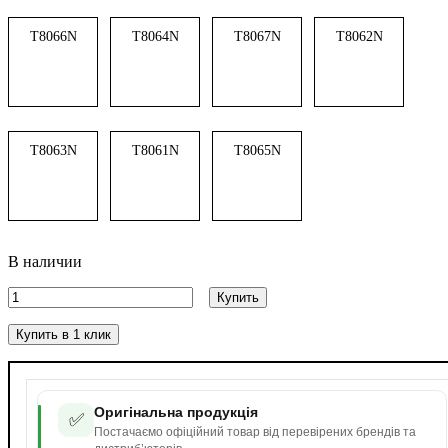
T8066N
T8064N
T8067N
T8062N
T8063N
T8061N
T8065N
В наличии
Купить
Купить в 1 клик
Оригінальна продукція
✅
Постачаємо офіційний товар від перевірених брендів та