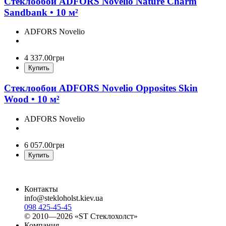
Стеклообои ADFORS Novelio Nature Charm
Sandbank • 10 м²
ADFORS Novelio
4 337
.
00
грн
Купить
Стеклообои ADFORS Novelio Opposites Skin
Wood • 10 м²
ADFORS Novelio
6 057
.
00
грн
Купить
Контакты
info@stekloholst.kiev.ua
098 425-45-45
© 2010—2026 «ST Стеклохолст»
Компания