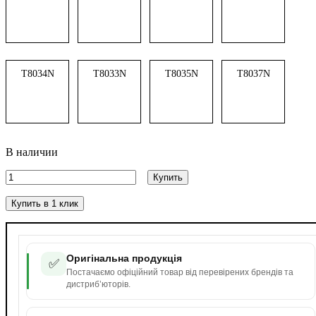
T8034N
T8033N
T8035N
T8037N
В наличии
Купить
Купить в 1 клик
Оригінальна продукція
✅
Постачаємо офіційний товар від перевірених брендів та
дистриб’юторів.