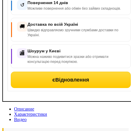
Повернення 14 днів
↺
Можливе повернення або обмін без зайвих складнощів.
Доставка по всій Україні
🚚
Швидко відправляємо зручними службами доставки по
Україні.
Шоурум у Києві
🏬
Можна наживо подивитися зразки або отримати
консультацію перед покупкою.
єВідновлення
Описание
Характеристики
Видео