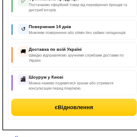
✅
Постачаємо офіційний товар від перевірених брендів та
дистриб’юторів.
Повернення 14 днів
↺
Можливе повернення або обмін без зайвих складнощів.
Доставка по всій Україні
🚚
Швидко відправляємо зручними службами доставки по
Україні.
Шоурум у Києві
🏬
Можна наживо подивитися зразки або отримати
консультацію перед покупкою.
єВідновлення