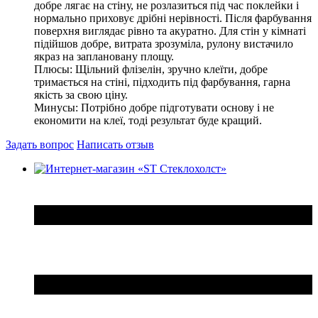
добре лягає на стіну, не розлазиться під час поклейки і
нормально приховує дрібні нерівності. Після фарбування
поверхня виглядає рівно та акуратно. Для стін у кімнаті
підійшов добре, витрата зрозуміла, рулону вистачило
якраз на заплановану площу.
Плюсы:
Щільний флізелін, зручно клеїти, добре
тримається на стіні, підходить під фарбування, гарна
якість за свою ціну.
Минусы:
Потрібно добре підготувати основу і не
економити на клеї, тоді результат буде кращий.
Задать вопрос
Написать отзыв