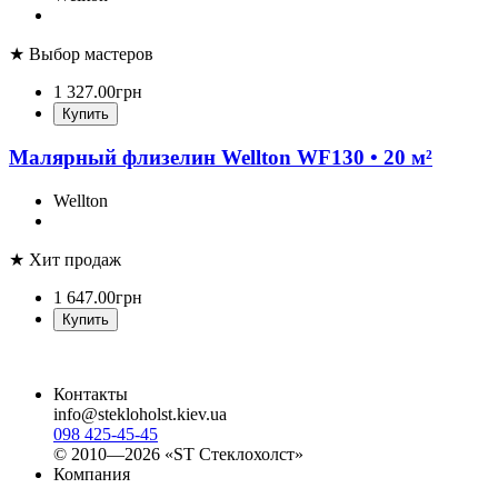
★ Выбор мастеров
1 327
.
00
грн
Купить
Малярный флизелин Wellton WF130 • 20 м²
Wellton
★ Хит продаж
1 647
.
00
грн
Купить
Контакты
info@stekloholst.kiev.ua
098 425-45-45
© 2010—2026 «ST Стеклохолст»
Компания