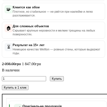
Клеится как обои
🧩
Плотное, но стабильное — не рвётся при наклейке и легко
разглаживается.
Для сложных объектов
🏠
Скрывает крупные неровности и мелкие трещины на любых
поверхностях.
Результат на 15+ лет
⏳
Немецкое качество Wellton — ровные стены, которые выдержат
годы.
2 098
.
00
грн
1 847
.
00
грн
В наличии
Купить
Купить в 1 клик
Оригінальна продукція