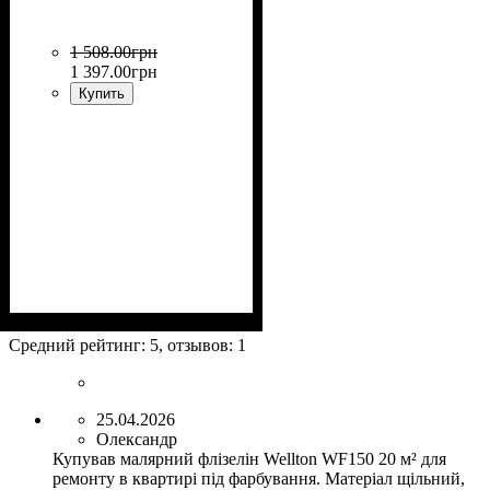
1 508
.
00
грн
1 397
.
00
грн
Купить
Назначение
: Стеклообои,
флизелин, виниловые обои
Средний рейтинг:
5
, отзывов:
1
на бумажной основе, для
тканевых обоев, для
тяжелых обоев.
25.04.2026
Олександр
Купував малярний флізелін Wellton WF150 20 м² для
ремонту в квартирі під фарбування. Матеріал щільний,