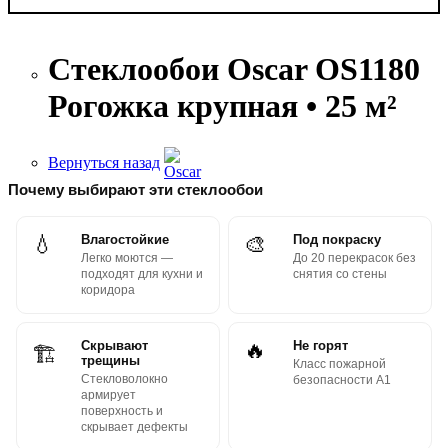
Стеклообои Oscar OS1180
Рогожка крупная • 25 м²
Вернуться назад
Почему выбирают эти стеклообои
💧
Влагостойкие
🎨
Под покраску
Легко моются —
До 20 перекрасок без
подходят для кухни и
снятия со стены
коридора
Скрывают
🔥
Не горят
🏗
трещины
Класс пожарной
Стекловолокно
безопасности А1
армирует
поверхность и
скрывает дефекты