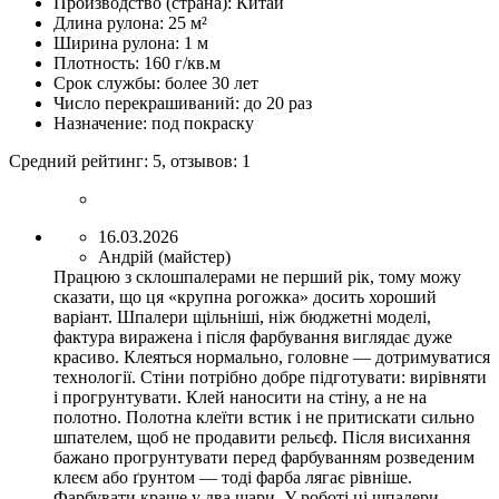
Производство (страна):
Китай
Длина рулона:
25 м²
Ширина рулона:
1 м
Плотность:
160 г/кв.м
Срок службы:
более 30 лет
Число перекрашиваний:
до 20 раз
Назначение:
под покраску
Средний рейтинг:
5
, отзывов:
1
16.03.2026
Андрій (майстер)
Працюю з склошпалерами не перший рік, тому можу
сказати, що ця «крупна рогожка» досить хороший
варіант. Шпалери щільніші, ніж бюджетні моделі,
фактура виражена і після фарбування виглядає дуже
красиво. Клеяться нормально, головне — дотримуватися
технології. Стіни потрібно добре підготувати: вирівняти
і прогрунтувати. Клей наносити на стіну, а не на
полотно. Полотна клеїти встик і не притискати сильно
шпателем, щоб не продавити рельєф. Після висихання
бажано прогрунтувати перед фарбуванням розведеним
клеєм або ґрунтом — тоді фарба лягає рівніше.
Фарбувати краще у два шари. У роботі ці шпалери