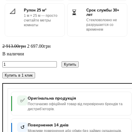
📐
Рулон 25 м²
Срок службы 30+
⏳
лет
1 м × 25 м — просто
Стекловолокно не
считайте метры
разрушается со
комнаты
временем
2 913
.
00
грн
2 697
.
00
грн
В наличии
Купить
Купить в 1 клик
Оригінальна продукція
✅
Постачаємо офіційний товар від перевірених брендів та
дистриб’юторів.
Повернення 14 днів
↺
Можливе повернення або обмін без зайвих складнощів.