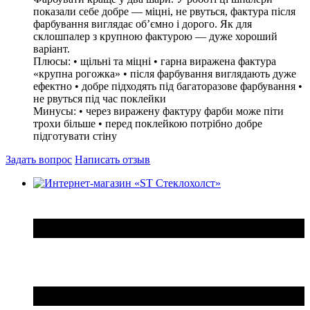
показали себе добре — міцні, не рвуться, фактура після
фарбування виглядає об’ємно і дорого. Як для
склошпалер з крупною фактурою — дуже хороший
варіант.
Плюсы:
• щільні та міцні • гарна виражена фактура
«крупна рогожка» • після фарбування виглядають дуже
ефектно • добре підходять під багаторазове фарбування •
не рвуться під час поклейки
Минусы:
• через виражену фактуру фарби може піти
трохи більше • перед поклейкою потрібно добре
підготувати стіну
Задать вопрос
Написать отзыв