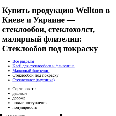
Купить продукцию Wellton в
Киеве и Украине —
стеклообои, стеклохолст,
малярный флизелин:
Стеклообои под покраску
Все разделы
Клей для стеклообоев и флизелина
Малярный флизелин
Стеклообои под покраску
Стеклохолст (паутинка)
Сортировать:
дешевле
дороже
новые поступления
популярность