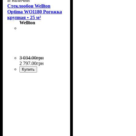
В наличии
Стеклообои Wellton
Optima WO1180 Рогожка
крупная • 25 м²
Wellton
3 034
.
00
грн
2 797
.
00
грн
Купить