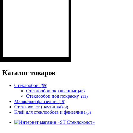
Коллекция
Плотность, г/м²
Назначение
Цвет
: Белый
: Wellton Optima
: под покраску
: 100
Каталог товаров
Стеклообои
(59)
Стеклообои окрашенные
(46)
Стеклообои под покраску
(13)
Малярный флизелин
(19)
Стеклохолст (паутинка)
(9)
Клей для стеклообоев и флизелина
(5)