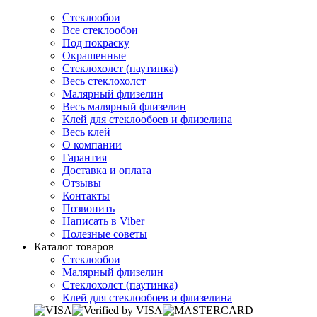
Стеклообои
Все стеклообои
Под покраску
Окрашенные
Стеклохолст (паутинка)
Весь стеклохолст
Малярный флизелин
Весь малярный флизелин
Клей для стеклообоев и флизелина
Весь клей
О компании
Гарантия
Доставка и оплата
Отзывы
Контакты
Позвонить
Написать в Viber
Полезные советы
Каталог товаров
Стеклообои
Малярный флизелин
Стеклохолст (паутинка)
Клей для стеклообоев и флизелина