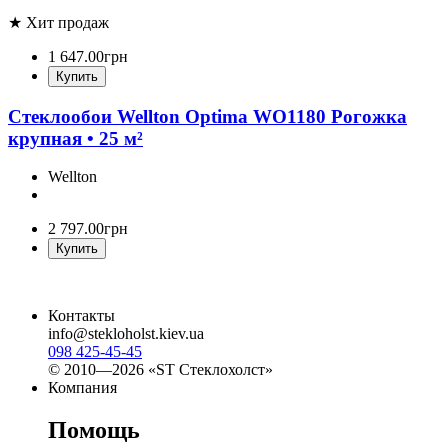
★ Хит продаж
1 647
.
00
грн
Купить
Стеклообои Wellton Optima WO1180 Рогожка
крупная • 25 м²
Wellton
2 797
.
00
грн
Купить
Контакты
info@stekloholst.kiev.ua
098 425-45-45
© 2010—2026 «ST Стеклохолст»
Компания
Помощь