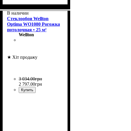
Коллекция
Плотность, г/м²
Назначение
Цвет
: Белый
: Wellton Optima
: под покраску
: 170
В наличии
Стеклообои Wellton
Optima WO1080 Рогожка
потолочная • 25 м²
Wellton
★ Хіт продажу
3 034
.
00
грн
2 797
.
00
грн
Купить