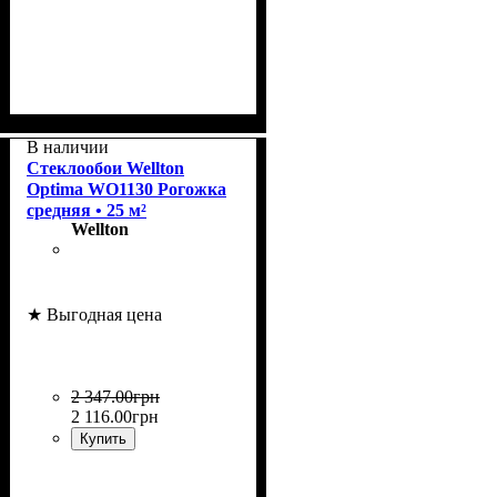
Коллекция
Плотность, г/м²
Назначение
: Wellton Optima
: под покраску
: 150
В наличии
Стеклообои Wellton
Optima WO1130 Рогожка
средняя • 25 м²
Wellton
★ Выгодная цена
2 347
.
00
грн
2 116
.
00
грн
Купить