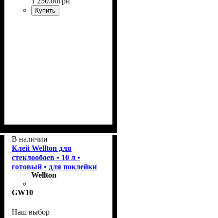
1 250
.
00
грн
Купить
Плотность
Размер рулона
Страна
Бренд
: Wellton.
: Финляндия.
: 45 г/м2.
: 50 м²
В наличии
Клей Wellton для
стеклообоев • 10 л •
готовый • для поклейки
Wellton
GW10
Наш выбор