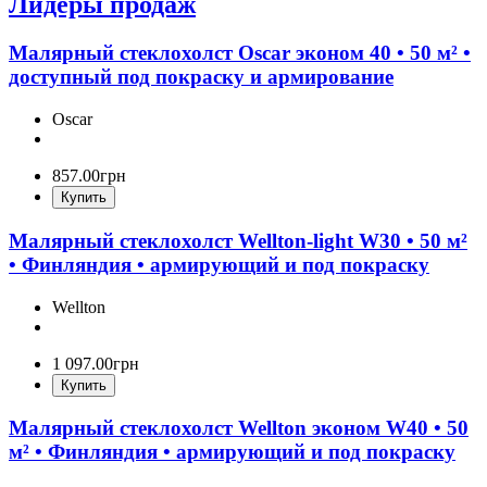
Лидеры продаж
Малярный стеклохолст Oscar эконом 40 • 50 м² •
доступный под покраску и армирование
Oscar
857
.
00
грн
Купить
Малярный стеклохолст Wellton-light W30 • 50 м²
• Финляндия • армирующий и под покраску
Wellton
1 097
.
00
грн
Купить
Малярный стеклохолст Wellton эконом W40 • 50
м² • Финляндия • армирующий и под покраску