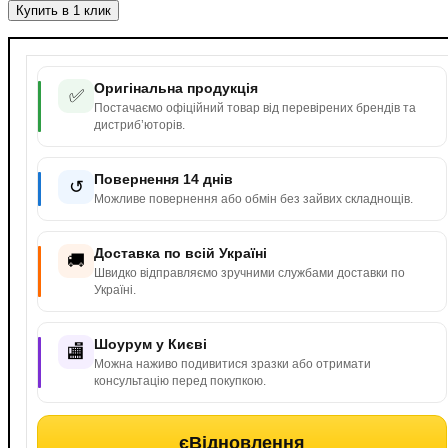
Купить в 1 клик
Оригінальна продукція
✅
Постачаємо офіційний товар від перевірених брендів та
дистриб’юторів.
Повернення 14 днів
↺
Можливе повернення або обмін без зайвих складнощів.
Доставка по всій Україні
🚚
Швидко відправляємо зручними службами доставки по
Україні.
Шоурум у Києві
🏬
Можна наживо подивитися зразки або отримати
консультацію перед покупкою.
єВідновлення