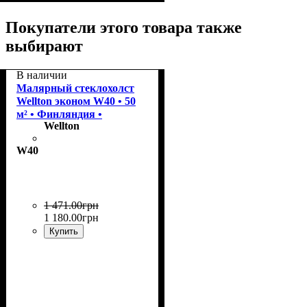
обои бумажные, виниловые
на бумажной и
Покупатели этого товара также
флизелиновой основе, обои
выбирают
акриловые.
В наличии
Малярный стеклохолст
Wellton эконом W40 • 50
м² • Финляндия •
Wellton
армирующий и под
покраску
W40
1 471
.
00
грн
1 180
.
00
грн
Купить