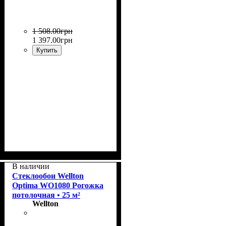
1 508
.
00
грн
1 397
.
00
грн
Купить
Назначение
: Стеклообои,
флизелин, виниловые обои
В наличии
на бумажной основе, для
Стеклообои Wellton
тканевых обоев, для
Optima WO1080 Рогожка
тяжелых обоев.
потолочная • 25 м²
Wellton