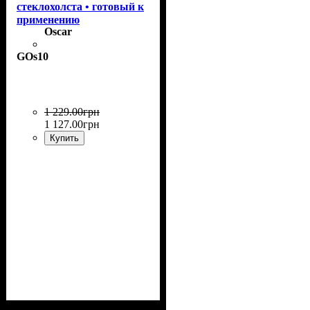
стеклохолста • готовый к
применению
Oscar
GOs10
1 229
.
00
грн
1 127
.
00
грн
Купить
Назначение
: Стеклохолст,