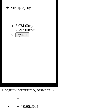
★ Хіт продажу
3 034
.
00
грн
2 797
.
00
грн
Купить
Коллекция
Плотность, г/м²
Назначение
Цвет
: Белый
: Wellton Optima
: под покраску
: 130
Средний рейтинг:
5
, отзывов:
2
10.06.2021