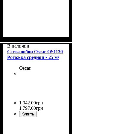
Плотность
Размер рулона
Страна
Бренд
: Wellton.
: Финляндия.
: 40 г/м2.
: 50 м²
В наличии
Стеклообои Oscar OS1130
Рогожка средняя • 25 м²
Oscar
1 942
.
00
грн
1 797
.
00
грн
Купить