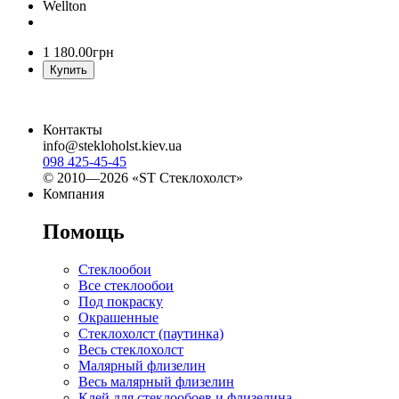
Wellton
1 180
.
00
грн
Купить
Контакты
info@stekloholst.kiev.ua
098 425-45-45
© 2010—2026 «ST Стеклохолст»
Компания
Помощь
Стеклообои
Все стеклообои
Под покраску
Окрашенные
Стеклохолст (паутинка)
Весь стеклохолст
Малярный флизелин
Весь малярный флизелин
Клей для стеклообоев и флизелина