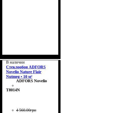
Коллекция
Плотность, г/м²
Назначение
Цвет
: Rice
: Flair
: окрашенные
: 185
В наличии
Стеклообои ADFORS
Novelio Nature Flair
Nutmeg • 10 м²
ADFORS Novelio
T8014N
4 560
.
00
грн