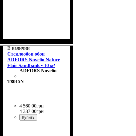
Коллекция
Плотность, г/м²
Назначение
Цвет
: Sandbank
: Charm
: окрашенные
: 185
В наличии
Стеклообои обои
ADFORS Novelio Nature
Flair Sandbank • 10 м²
ADFORS Novelio
T8015N
4 560
.
00
грн
4 337
.
00
грн
Купить