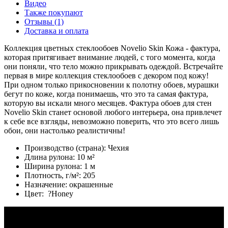
Видео
Также покупают
Отзывы (1)
Доставка и оплата
Коллекция цветных стеклообоев Novelio Skin Кожа - фактура,
которая притягивает внимание людей, с того момента, когда
они поняли, что тело можно прикрывать одеждой. Встречайте
первая в мире коллекция стеклообоев с декором под кожу!
При одном только прикосновении к полотну обоев, мурашки
бегут по коже, когда понимаешь, что это та самая фактура,
которую вы искали много месяцев. Фактура обоев для стен
Novelio Skin станет основой любого интерьера, она привлечет
к себе все взгляды, невозможно поверить, что это всего лишь
обои, они настолько реалистичны!
Производство (страна):
Чехия
Длина рулона:
10 м²
Ширина рулона:
1 м
Плотность, г/м²:
205
Назначение:
окрашенные
Цвет:
?
Honey