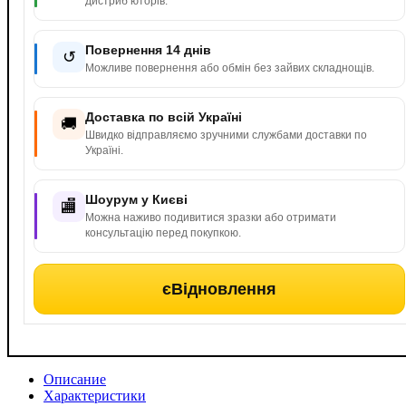
дистриб’юторів.
Повернення 14 днів
↺
Можливе повернення або обмін без зайвих складнощів.
Доставка по всій Україні
🚚
Швидко відправляємо зручними службами доставки по
Україні.
Шоурум у Києві
🏬
Можна наживо подивитися зразки або отримати
консультацію перед покупкою.
єВідновлення
Описание
Характеристики