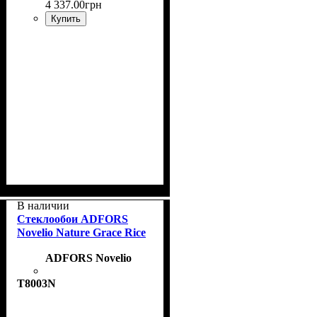
4 337
.
00
грн
Купить
Коллекция
Плотность, г/м²
Назначение
Цвет
: Nutmeg
: Flair
: окрашенные
: 185
В наличии
Стеклообои ADFORS
Novelio Nature Grace Rice
ADFORS Novelio
T8003N