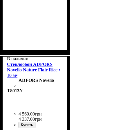
Коллекция
Плотность, г/м²
Назначение
Цвет
: Sandbank
: Flair
: окрашенные
: 185
В наличии
Стеклообои ADFORS
Novelio Nature Flair Rice •
10 м²
ADFORS Novelio
T8013N
4 560
.
00
грн
4 337
.
00
грн
Купить