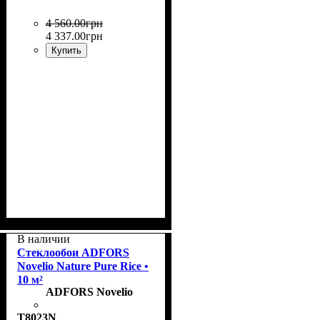
4 560
.
00
грн
4 337
.
00
грн
Купить
Коллекция
Раппорт
Плотность, г/м²
Назначение
Цвет
: Rice
: 71 см
: Grace
: окрашенные
: 180
В наличии
Стеклообои ADFORS
Novelio Nature Pure Rice •
10 м²
ADFORS Novelio
T8023N