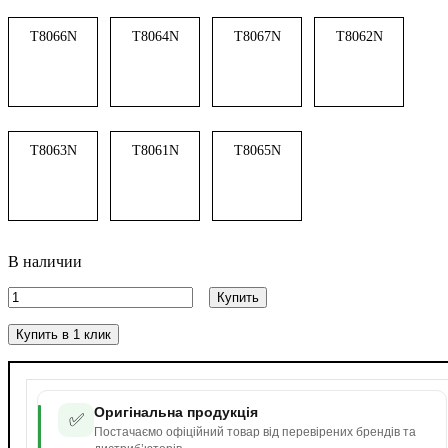
T8066N
T8064N
T8067N
T8062N
T8063N
T8061N
T8065N
В наличии
Купить
Купить в 1 клик
Оригінальна продукція
✅
Постачаємо офіційний товар від перевірених брендів та