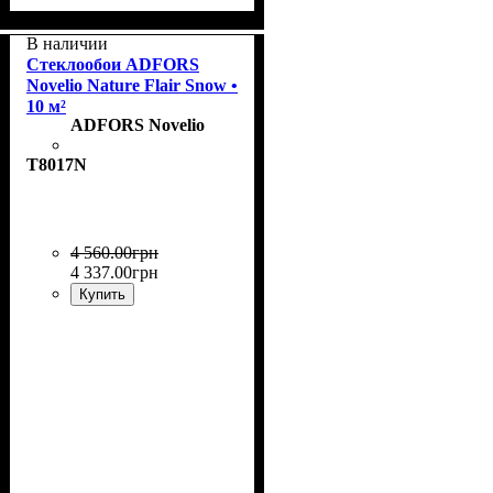
Коллекция
Плотность, г/м²
Назначение
Цвет
: Nutmeg
: Flair
: окрашенные
: 185
В наличии
Стеклообои ADFORS
Novelio Nature Flair Snow •
10 м²
ADFORS Novelio
T8017N
4 560
.
00
грн
4 337
.
00
грн
Купить