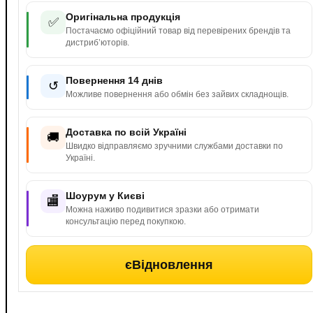
Оригінальна продукція
✅
Постачаємо офіційний товар від перевірених брендів та
дистриб’юторів.
Повернення 14 днів
↺
Можливе повернення або обмін без зайвих складнощів.
Доставка по всій Україні
🚚
Швидко відправляємо зручними службами доставки по
Україні.
Шоурум у Києві
🏬
Можна наживо подивитися зразки або отримати
консультацію перед покупкою.
єВідновлення