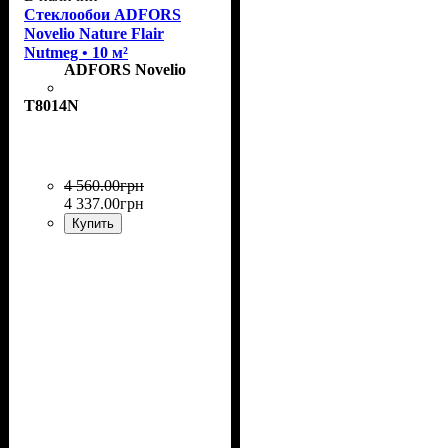
Стеклообои ADFORS
Novelio Nature Flair
Nutmeg • 10 м²
ADFORS Novelio
T8014N
4 560
.
00
грн
4 337
.
00
грн
Купить