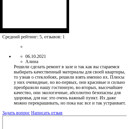
Коллекция
Плотность, г/м²
Назначение
Цвет
: Honey
: Skin
: окрашенные
: 205
Средний рейтинг:
5
, отзывов:
1
06.10.2021
Алина
Решили сделать ремонт в зале и так как вы стараемся
выбирать качественный материалы для своей квартиры,
то узнав о стеклобоях, решили взять именно их. Плюсы
у них очевидные, но во-первых, они красивые и сильно
преобразили нашу гостинную, во-вторых, высочайшее
качество, они экологичные, абсолютно безопасны для
здоровья, для нас это очень важный пункт. Их даже
можно перекрашивать, но пока нас все и так устраивает.
Задать вопрос
Написать отзыв