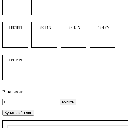
T8018N
T8014N
T8013N
T8017N
T8015N
В наличии
Купить
Купить в 1 клик