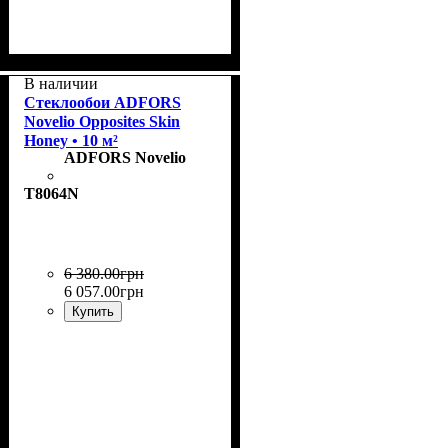
Коллекция
Плотность, г/м²
Назначение
Цвет
: Snow
: Flair
: окрашенные
: 185
В наличии
Стеклообои ADFORS
Novelio Opposites Skin
Honey • 10 м²
ADFORS Novelio
T8064N
6 380
.
00
грн
6 057
.
00
грн
Купить