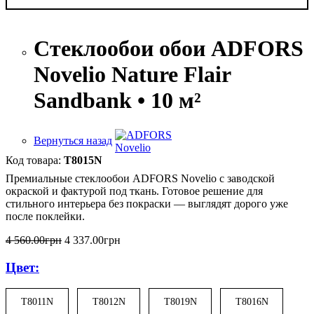
Стеклообои обои ADFORS
Novelio Nature Flair
Sandbank • 10 м²
Вернуться назад
T8015N
Премиальные стеклообои ADFORS Novelio с заводской
окраской и фактурой под ткань. Готовое решение для
стильного интерьера без покраски — выглядят дорого уже
после поклейки.
4 560
.
00
грн
4 337
.
00
грн
Цвет:
T8011N
T8012N
T8019N
T8016N