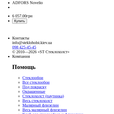
ADFORS Novelio
6 057
.
00
грн
Купить
Контакты
info@stekloholst.kiev.ua
098 425-45-45
© 2010—2026 «ST Стеклохолст»
Компания
Помощь
Стеклообои
Все стеклообои
Под покраску
Окрашенные
Стеклохолст (паутинка)
Весь стеклохолст
Малярный флизелин
Весь малярный флизелин