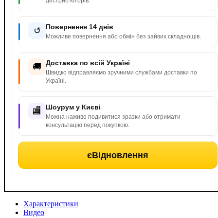
дистриб’юторів.
Повернення 14 днів
↺
Можливе повернення або обмін без зайвих складнощів.
Доставка по всій Україні
🚚
Швидко відправляємо зручними службами доставки по
Україні.
Шоурум у Києві
🏬
Можна наживо подивитися зразки або отримати
консультацію перед покупкою.
єВідновлення
Характеристики
Видео