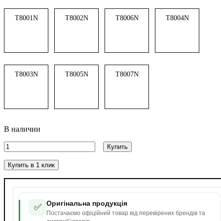
T8001N
T8002N
T8006N
T8004N
T8003N
T8005N
T8007N
В наличии
Купить
Купить в 1 клик
Оригінальна продукція
✅
Постачаємо офіційний товар від перевірених брендів та