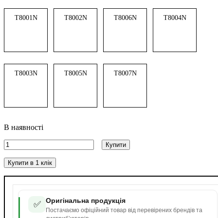
T8001N
T8002N
T8006N
T8004N
T8003N
T8005N
T8007N
В наявності
Купити
Купити в 1 клік
Оригінальна продукція
✅
Постачаємо офіційний товар від перевірених брендів та