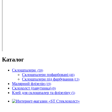
Каталог
Склошпалери
(59)
Склошпалери пофарбовані
(46)
Склошпалери під фарбування
(13)
Малярний флізелін
(19)
Склохолст (павутинка)
(9)
Клей для склошпалер та флізеліну
(5)