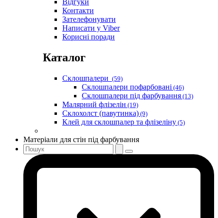
Відгуки
Контакти
Зателефонувати
Написати у Viber
Корисні поради
Каталог
Склошпалери
(59)
Склошпалери пофарбовані
(46)
Склошпалери під фарбування
(13)
Малярний флізелін
(19)
Склохолст (павутинка)
(9)
Клей для склошпалер та флізеліну
(5)
Матеріали для стін під фарбування