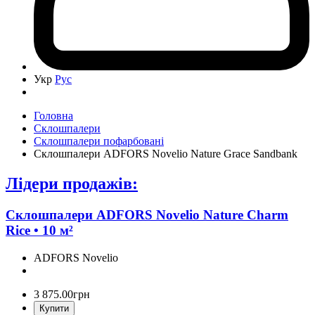
Укр
Рус
Головна
Склошпалери
Склошпалери пофарбовані
Склошпалери ADFORS Novelio Nature Grace Sandbank
Лідери продажів:
Склошпалери ADFORS Novelio Nature Charm
Rice • 10 м²
ADFORS Novelio
3 875
.
00
грн
Купити