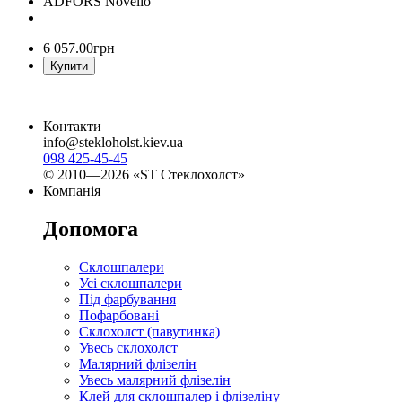
ADFORS Novelio
6 057
.
00
грн
Купити
Контакти
info@stekloholst.kiev.ua
098 425-45-45
© 2010—2026 «ST Стеклохолст»
Компанія
Допомога
Склошпалери
Усі склошпалери
Під фарбування
Пофарбовані
Склохолст (павутинка)
Увесь склохолст
Малярний флізелін
Увесь малярний флізелін
Клей для склошпалер і флізеліну