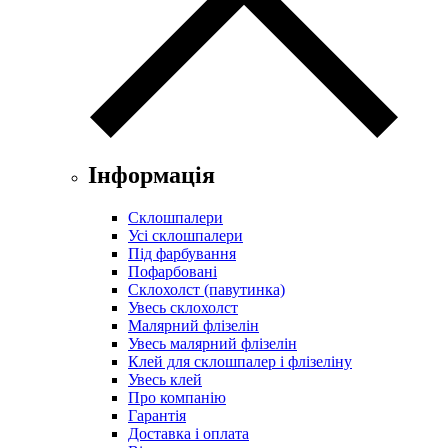
Інформація
Склошпалери
Усі склошпалери
Під фарбування
Пофарбовані
Склохолст (павутинка)
Увесь склохолст
Малярний флізелін
Увесь малярний флізелін
Клей для склошпалер і флізеліну
Увесь клей
Про компанію
Гарантія
Доставка і оплата