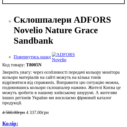
Склошпалери ADFORS
Novelio Nature Grace
Sandbank
Повернутись назад
T8005N
Зверніть увагу: через особливості передачі кольору монітора
кольори матеріалів на сайті можуть на кілька тонів
відрізнятися від справжніх. Виправити цю ситуацію можна,
подивившись кольори склошпалер наживо. Жителі Києва це
можуть зробити в нашому київському шоурумі. А жителям
інших регіонів України ми висилаємо фірмовий каталог
продукції.
4 560
.
00
грн
4 337
.
00
грн
Колір: