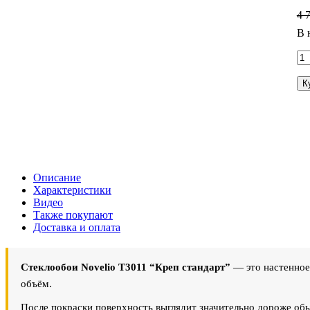
4 
В 
К
Описание
Характеристики
Видео
Также покупают
Доставка и оплата
Стеклообои Novelio T3011 “Креп стандарт”
— это настенное
объём.
После покраски поверхность выглядит значительно дороже обы