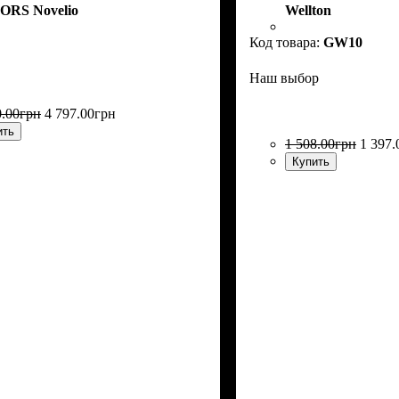
ORS Novelio
Wellton
GW10
Наш выбор
0
.
00
грн
4 797
.
00
грн
ить
1 508
.
00
грн
1 397
.
Купить