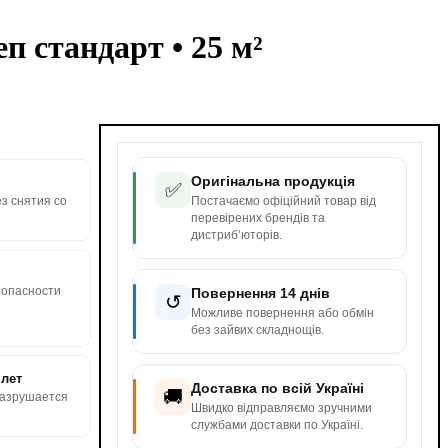
п стандарт • 25 м²
Оригінальна продукція
✅
ез снятия со
Постачаємо офіційний товар від
перевірених брендів та
дистриб’юторів.
зопасности
Повернення 14 днів
↺
Можливе повернення або обмін
без зайвих складнощів.
 лет
Доставка по всій Україні
🚚
разрушается
Швидко відправляємо зручними
службами доставки по Україні.