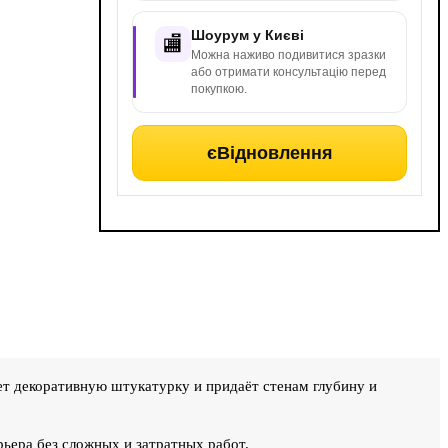
Шоурум у Києві
🏬
Можна наживо подивитися зразки
або отримати консультацію перед
покупкою.
єВідновлення
ет декоративную штукатурку и придаёт стенам глубину и
ьера без сложных и затратных работ.