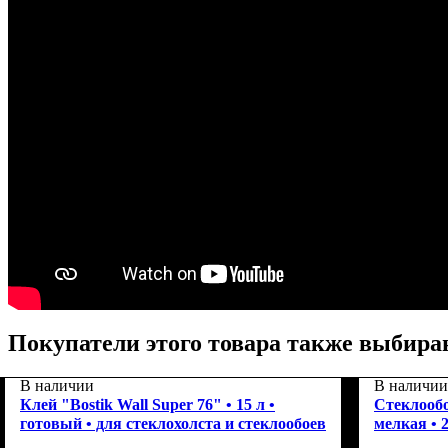
Покупатели этого товара также выбира
В наличии
В наличии
Клей "Bostik Wall Super 76" • 15 л •
Стеклооб
готовый • для стеклохолста и стеклообоев
мелкая • 2