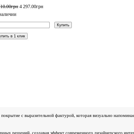
710
.
00
грн
4 297
.
00
грн
наличии
Купить
упить в 1 клик
 покрытие с выразительной фактурой, которая визуально напомина
чных решений, создавая эффект современного дизайнерского интер