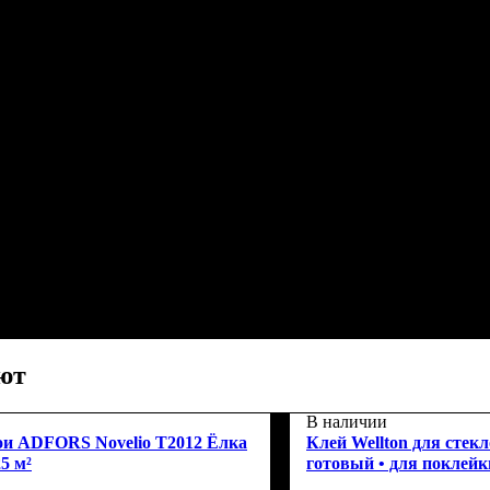
ют
В наличии
ои ADFORS Novelio T2012 Ёлка
Клей Wellton для стекло
5 м²
готовый • для поклейк