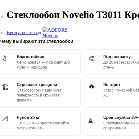
Стеклообои Novelio T3011 Кре
Вернуться назад
чему выбирают эти стеклообои
💧
Влагостойкие
🎨
Под покраску
Легко моются — подходят для
До 20 перекрасок б
кухни и коридора
стены
Скрывают трещины
🔥
Не горят
🏗
Стекловолокно армирует
Класс пожарной бе
поверхность и скрывает
А1
дефекты
📐
Рулон 25 м²
Срок службы 30+
⏳
1 м × 25 м — просто считайте
Стекловолокно не 
метры комнаты
со временем