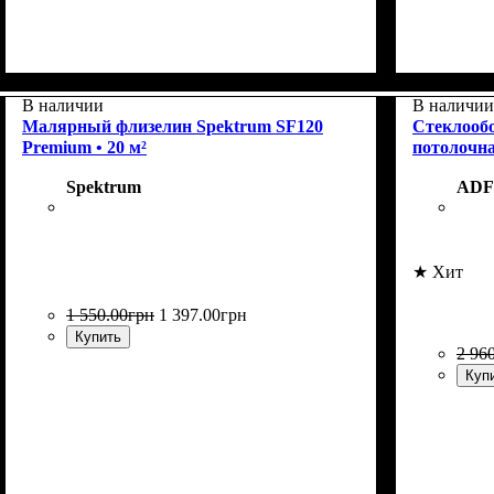
Назначение
: Стеклообои, флизелин,
Коллекци
Плотность
Назначен
виниловые обои на бумажной основе, для
В наличии
В наличии
тканевых обоев, для тяжелых обоев.
Малярный флизелин Spektrum SF120
Стеклообо
Premium • 20 м²
потолочна
Spektrum
ADF
★ Хит
1 550
.
00
грн
1 397
.
00
грн
Купить
2 96
Куп