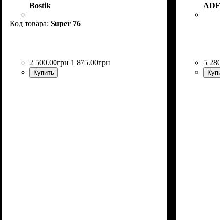
Bostik
ADF
Super 76
2 500
.
00
грн
1 875
.
00
грн
5 28
Купить
Куп