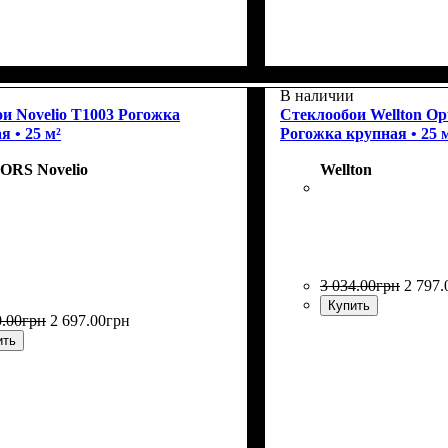
я
, г/м²
ие
: Classic Standard
: под покраску
: 220
Назначение
: Стеклообо
виниловые обои на бум
В наличии
тканевых обоев, для тя
и Novelio T1003 Рогожка
Стеклообои Wellton O
я • 25 м²
Рогожка крупная • 25 
ORS Novelio
Wellton
3 034
.
00
грн
2 797
.
Купить
0
.
00
грн
2 697
.
00
грн
ить