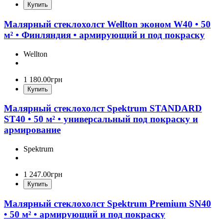
Купить
Малярный стеклохолст Wellton эконом W40 • 50
м² • Финляндия • армирующий и под покраску
Wellton
1 180
.
00
грн
Купить
Малярный стеклохолст Spektrum STANDARD
ST40 • 50 м² • универсальный под покраску и
армирование
Spektrum
1 247
.
00
грн
Купить
Малярный стеклохолст Spektrum Premium SN40
• 50 м² • армирующий и под покраску