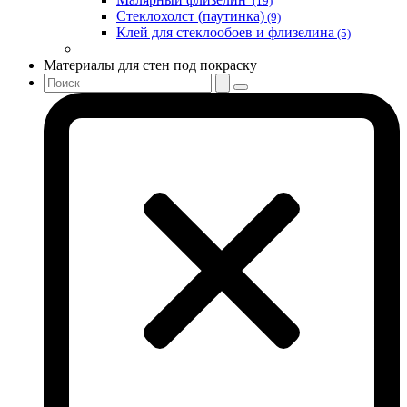
(19)
Стеклохолст (паутинка)
(9)
Клей для стеклообоев и флизелина
(5)
Материалы для стен под покраску