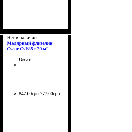
Плотность
Размер рулона
Страна
Бренд
: Oscar.
: Германия.
: 130 г/м2.
: 20 м²
Нет в наличии
Малярный флизелин
Oscar OsF85 • 20 м²
Oscar
847
.
00
грн
777
.
00
грн