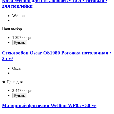
Клей Wellton для стеклообоев • 10 л • готовый •
для поклейки
Wellton
Наш выбор
1 397
.
00
грн
Купить
Стеклообои Oscar OS1080 Рогожка потолочная •
25 м²
Oscar
★ Цена дня
2 447
.
00
грн
Купить
Малярный флизелин Wellton WF85 • 50 м²