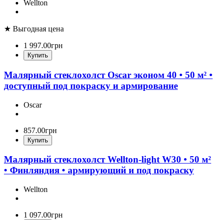
Wellton
★ Выгодная цена
1 997
.
00
грн
Купить
Малярный стеклохолст Oscar эконом 40 • 50 м² •
доступный под покраску и армирование
Oscar
857
.
00
грн
Купить
Малярный стеклохолст Wellton-light W30 • 50 м²
• Финляндия • армирующий и под покраску
Wellton
1 097
.
00
грн