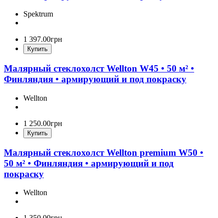
Spektrum
1 397
.
00
грн
Купить
Малярный стеклохолст Wellton W45 • 50 м² •
Финляндия • армирующий и под покраску
Wellton
1 250
.
00
грн
Купить
Малярный стеклохолст Wellton premium W50 •
50 м² • Финляндия • армирующий и под
покраску
Wellton
1 350
.
00
грн