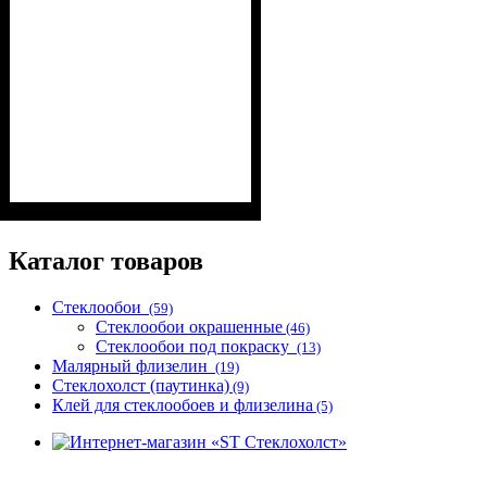
Плотность
Размер рулона
Страна
: Германия.
: 65 г/м2.
: 50 м²
Каталог товаров
Стеклообои
(59)
Стеклообои окрашенные
(46)
Стеклообои под покраску
(13)
Малярный флизелин
(19)
Стеклохолст (паутинка)
(9)
Клей для стеклообоев и флизелина
(5)