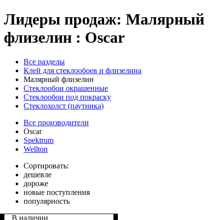
Лидеры продаж: Малярный
флизелин : Oscar
Все разделы
Клей для стеклообоев и флизелина
Малярный флизелин
Стеклообои окрашенные
Стеклообои под покраску
Стеклохолст (паутинка)
Все производители
Oscar
Spektrum
Wellton
Сортировать:
дешевле
дороже
новые поступления
популярность
В наличии