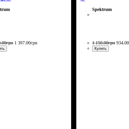
trum
Spektrum
0
.
00
грн
1 397
.
00
грн
1 150
.
00
грн
934
.
00
ить
Купить