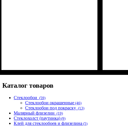
Плотность
Размер рулона
Страна
Бренд
: Spektrum.
: Германия.
: 65 г/м2.
: 20 м²
Плотност
Размер р
Страна
Бренд
: Sp
: 
Каталог товаров
Стеклообои
(59)
Стеклообои окрашенные
(46)
Стеклообои под покраску
(13)
Малярный флизелин
(19)
Стеклохолст (паутинка)
(9)
Клей для стеклообоев и флизелина
(5)