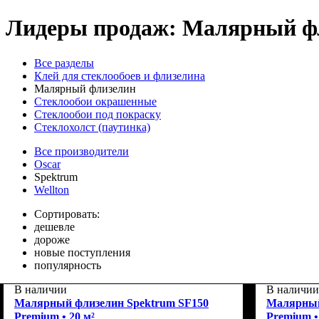
Лидеры продаж: Малярный фл
Все разделы
Клей для стеклообоев и флизелина
Малярный флизелин
Стеклообои окрашенные
Стеклообои под покраску
Стеклохолст (паутинка)
Все производители
Oscar
Spektrum
Wellton
Сортировать:
дешевле
дороже
новые поступления
популярность
В наличии
В наличии
Малярный флизелин Spektrum SF150
Малярный
Premium • 20 м²
Premium •