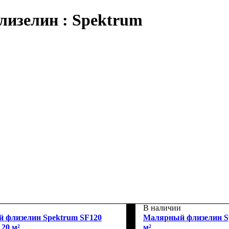
изелин : Spektrum
В наличии
 флизелин Spektrum SF120
Малярный флизелин Sp
 20 м²
м²