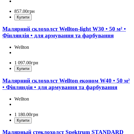
857
.
00
грн
Купити
Малярний склохолст Wellton-light W30 • 50 м² •
Фінляндія • для армування та фарбування
Wellton
1 097
.
00
грн
Купити
Малярний склохолст Wellton економ W40 • 50 м²
• Фінляндія • для армування та фарбування
Wellton
1 180
.
00
грн
Купити
Малярный стеклохолст Spektrum STANDARD