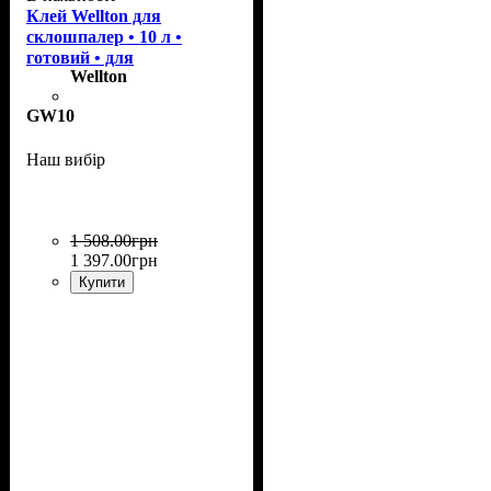
Клей Wellton для
склошпалер • 10 л •
готовий • для
Wellton
приклеювання
GW10
Наш вибір
1 508
.
00
грн
1 397
.
00
грн
Купити