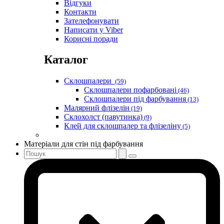
Відгуки
Контакти
Зателефонувати
Написати у Viber
Корисні поради
Каталог
Склошпалери
(59)
Склошпалери пофарбовані
(46)
Склошпалери під фарбування
(13)
Малярний флізелін
(19)
Склохолст (павутинка)
(9)
Клей для склошпалер та флізеліну
(5)
Матеріали для стін під фарбування