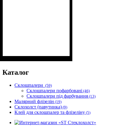
Призначення
:
Склошпалери, флізелін,
вінілові шпалери на
Каталог
паперовій основі, для
тканинних шпалер, для
Склошпалери
(59)
важких шпалер.
Склошпалери пофарбовані
(46)
Склошпалери під фарбування
(13)
Малярний флізелін
(19)
Склохолст (павутинка)
(9)
Клей для склошпалер та флізеліну
(5)