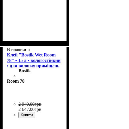
В наявності
Клей "Bostik Wet Room
78" • 15 л • вологостійкий
• для вологих приміщень
Bostik
та важких покриттів
Room 78
2 940
.
00
грн
2 647
.
00
грн
Купити