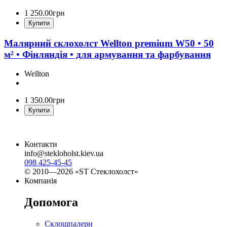
1 250
.
00
грн
Купити
Малярний склохолст Wellton premium W50 • 50
м² • Фінляндія • для армування та фарбування
Wellton
1 350
.
00
грн
Купити
Контакти
info@stekloholst.kiev.ua
098 425-45-45
© 2010—2026 «ST Стеклохолст»
Компанія
Допомога
Склошпалери