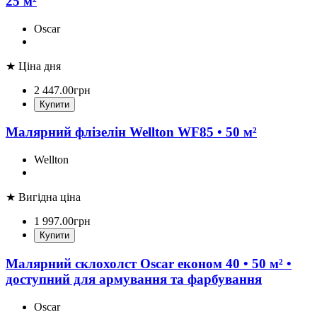
25 м²
Oscar
★ Ціна дня
2 447
.
00
грн
Купити
Малярний флізелін Wellton WF85 • 50 м²
Wellton
★ Вигідна ціна
1 997
.
00
грн
Купити
Малярний склохолст Oscar економ 40 • 50 м² •
доступний для армування та фарбування
Oscar