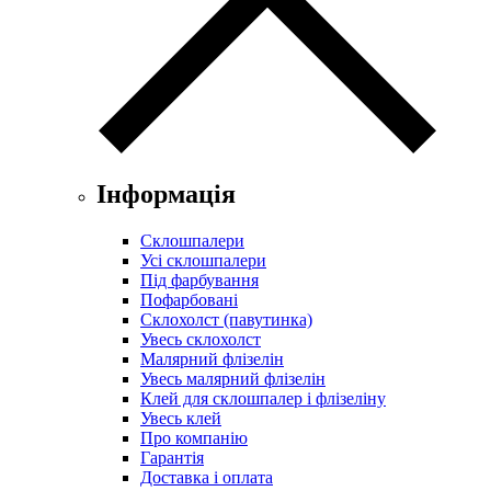
Інформація
Склошпалери
Усі склошпалери
Під фарбування
Пофарбовані
Склохолст (павутинка)
Увесь склохолст
Малярний флізелін
Увесь малярний флізелін
Клей для склошпалер і флізеліну
Увесь клей
Про компанію
Гарантія
Доставка і оплата