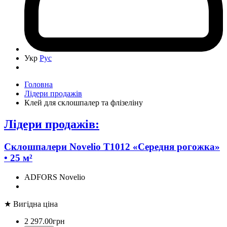
Укр
Рус
Головна
Лідери продажів
Клей для склошпалер та флізеліну
Лідери продажів:
Склошпалери Novelio T1012 «Середня рогожка»
• 25 м²
ADFORS Novelio
★ Вигідна ціна
2 297
.
00
грн