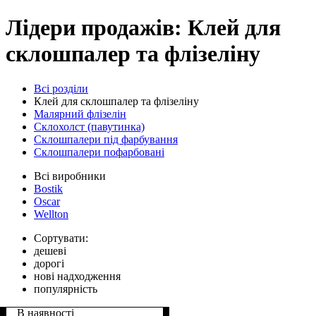
Лідери продажів: Клей для
склошпалер та флізеліну
Всі розділи
Клей для склошпалер та флізеліну
Малярний флізелін
Склохолст (павутинка)
Склошпалери під фарбування
Склошпалери пофарбовані
Всі виробники
Bostik
Oscar
Wellton
Сортувати:
дешеві
дорогі
нові надходження
популярність
В наявності