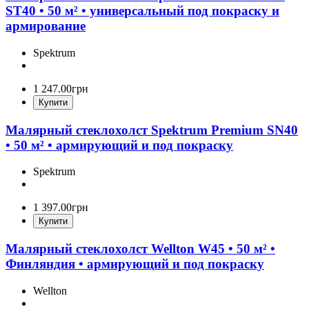
ST40 • 50 м² • универсальный под покраску и
армирование
Spektrum
1 247
.
00
грн
Купити
Малярный стеклохолст Spektrum Premium SN40
• 50 м² • армирующий и под покраску
Spektrum
1 397
.
00
грн
Купити
Малярный стеклохолст Wellton W45 • 50 м² •
Финляндия • армирующий и под покраску
Wellton