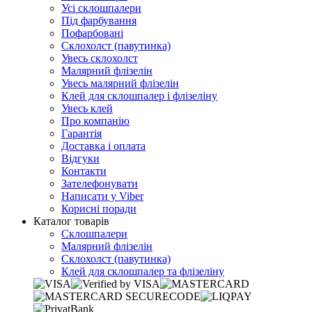
Усі склошпалери
Під фарбування
Пофарбовані
Склохолст (павутинка)
Увесь склохолст
Малярний флізелін
Увесь малярний флізелін
Клей для склошпалер і флізеліну
Увесь клей
Про компанію
Гарантія
Доставка і оплата
Відгуки
Контакти
Зателефонувати
Написати у Viber
Корисні поради
Каталог товарів
Склошпалери
Малярний флізелін
Склохолст (павутинка)
Клей для склошпалер та флізеліну