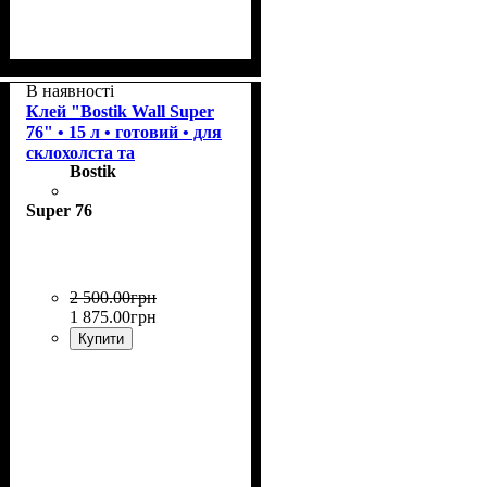
Призначення
:
Склополотно, шпалери
В наявності
паперові, вінілові на
Клей "Bostik Wall Super
паперовій і флізеліновій
76" • 15 л • готовий • для
основі, шпалери акрилові.
склохолста та
Bostik
склошпалер
Super 76
2 500
.
00
грн
1 875
.
00
грн
Купити