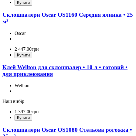
Купити
Склошпалери Oscar OS1160 Середня ялинка • 25
м²
Oscar
2 447
.
00
грн
Купити
Клей Wellton для склошпалер • 10 л • готовий •
для приклеювання
Wellton
Наш вибір
1 397
.
00
грн
Купити
Склошпалери Oscar OS1080 Стельова рогожка •