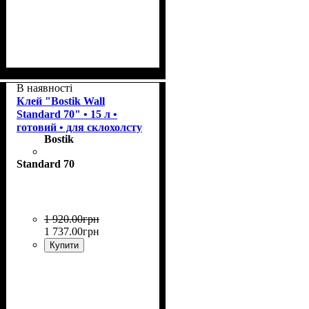
Призначення
:
Склошпалери, флізелін,
В наявності
вінілові шпалери на
Клей "Bostik Wall
паперовій основі, для
Standard 70" • 15 л •
тканинних шпалер, для
готовий • для склохолсту
Bostik
важких шпалер.
Standard 70
1 920
.
00
грн
1 737
.
00
грн
Купити