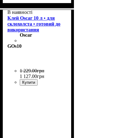
Призначення
:
Склошпалери, флізелін,
В наявності
вінілові шпалери на
Клей Oscar 10 л • для
паперовій основі, для
склохолста • готовий до
тканинних шпалер, для
використання
Oscar
важких шпалер.
GOs10
1 229
.
00
грн
1 127
.
00
грн
Купити