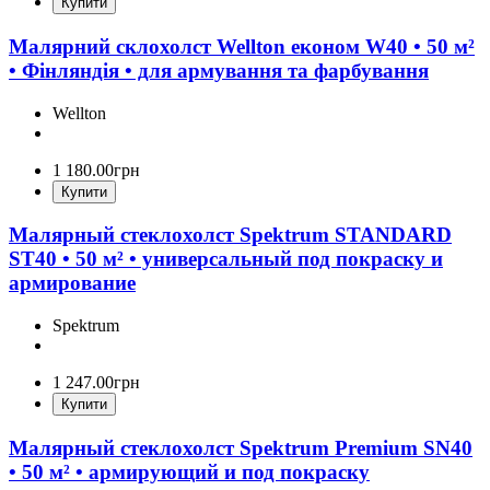
Купити
Малярний склохолст Wellton економ W40 • 50 м²
• Фінляндія • для армування та фарбування
Wellton
1 180
.
00
грн
Купити
Малярный стеклохолст Spektrum STANDARD
ST40 • 50 м² • универсальный под покраску и
армирование
Spektrum
1 247
.
00
грн
Купити
Малярный стеклохолст Spektrum Premium SN40
• 50 м² • армирующий и под покраску