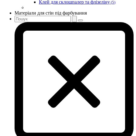
Клей для склошпалер та флізеліну
(5)
Матеріали для стін під фарбування