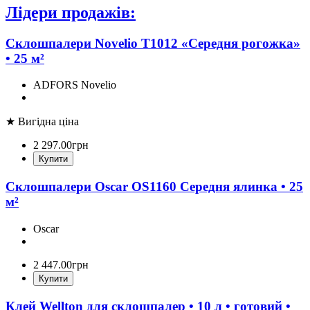
Лідери продажів:
Склошпалери Novelio T1012 «Середня рогожка»
• 25 м²
ADFORS Novelio
★ Вигідна ціна
2 297
.
00
грн
Купити
Склошпалери Oscar OS1160 Середня ялинка • 25
м²
Oscar
2 447
.
00
грн
Купити
Клей Wellton для склошпалер • 10 л • готовий •