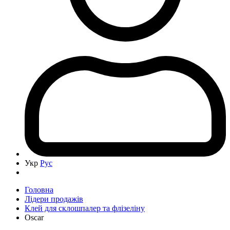
Укр
Рус
Головна
Лідери продажів
Клей для склошпалер та флізеліну
Oscar