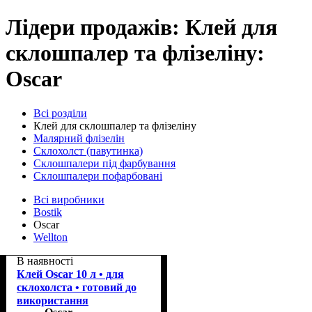
Лідери продажів: Клей для
склошпалер та флізеліну:
Oscar
Всі розділи
Клей для склошпалер та флізеліну
Малярний флізелін
Склохолст (павутинка)
Склошпалери під фарбування
Склошпалери пофарбовані
Всі виробники
Bostik
Oscar
Wellton
В наявності
Клей Oscar 10 л • для
склохолста • готовий до
використання