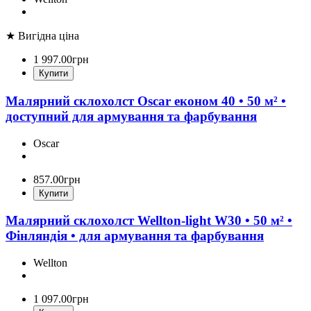
★ Вигідна ціна
1 997
.
00
грн
Купити
Малярний склохолст Oscar економ 40 • 50 м² •
доступний для армування та фарбування
Oscar
857
.
00
грн
Купити
Малярний склохолст Wellton-light W30 • 50 м² •
Фінляндія • для армування та фарбування
Wellton
1 097
.
00
грн