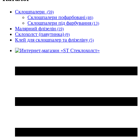
паперовій і флізеліновій
основі, шпалери акрилові.
Склошпалери
(59)
Склошпалери пофарбовані
(46)
Склошпалери під фарбування
(13)
Малярний флізелін
(19)
Склохолст (павутинка)
(9)
Клей для склошпалер та флізеліну
(5)