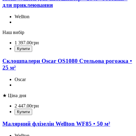
для приклеювання
Wellton
Наш вибір
1 397
.
00
грн
Купити
Склошпалери Oscar OS1080 Стельова рогожка •
25 м²
Oscar
★ Ціна дня
2 447
.
00
грн
Купити
Малярний флізелін Wellton WF85 • 50 м²
Wellton