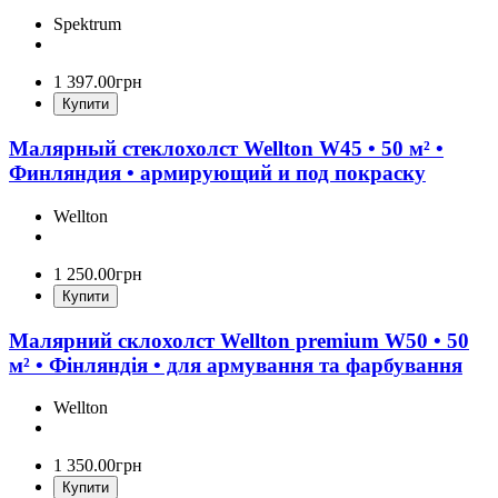
Spektrum
1 397
.
00
грн
Купити
Малярный стеклохолст Wellton W45 • 50 м² •
Финляндия • армирующий и под покраску
Wellton
1 250
.
00
грн
Купити
Малярний склохолст Wellton premium W50 • 50
м² • Фінляндія • для армування та фарбування
Wellton
1 350
.
00
грн
Купити