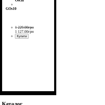
Oscar
GOs10
1 229
.
00
грн
1 127
.
00
грн
Купити
Призначення
:
Склополотно, шпалери
паперові, вінілові на
Каталог