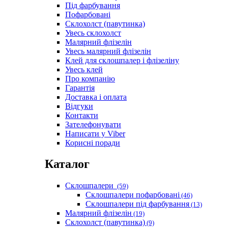
Під фарбування
Пофарбовані
Склохолст (павутинка)
Увесь склохолст
Малярний флізелін
Увесь малярний флізелін
Клей для склошпалер і флізеліну
Увесь клей
Про компанію
Гарантія
Доставка і оплата
Відгуки
Контакти
Зателефонувати
Написати у Viber
Корисні поради
Каталог
Склошпалери
(59)
Склошпалери пофарбовані
(46)
Склошпалери під фарбування
(13)
Малярний флізелін
(19)
Склохолст (павутинка)
(9)