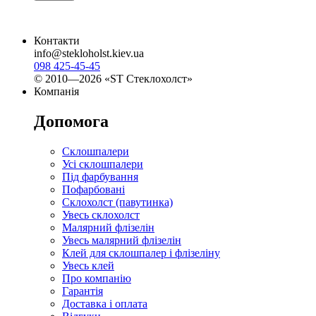
Контакти
info@stekloholst.kiev.ua
098 425-45-45
© 2010—2026 «ST Стеклохолст»
Компанія
Допомога
Склошпалери
Усі склошпалери
Під фарбування
Пофарбовані
Склохолст (павутинка)
Увесь склохолст
Малярний флізелін
Увесь малярний флізелін
Клей для склошпалер і флізеліну
Увесь клей
Про компанію
Гарантія
Доставка і оплата