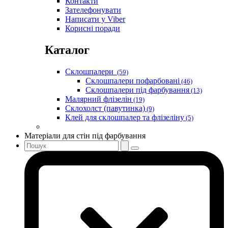
Контакти
Зателефонувати
Написати у Viber
Корисні поради
Каталог
Склошпалери
(59)
Склошпалери пофарбовані
(46)
Склошпалери під фарбування
(13)
Малярний флізелін
(19)
Склохолст (павутинка)
(9)
Клей для склошпалер та флізеліну
(5)
Матеріали для стін під фарбування