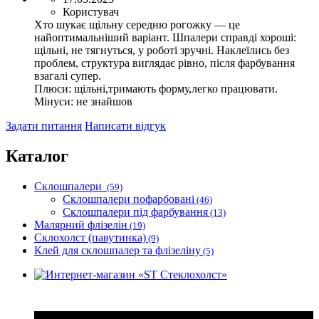
важких шпалер.
Користувач
Хто шукає щільну середню рогожку — це
найоптимальніший варіант. Шпалери справді хороші:
щільні, не тягнуться, у роботі зручні. Наклеїлись без
проблем, структура виглядає рівно, після фарбування
взагалі супер.
Плюси:
щільні,тримають форму,легко працювати.
Мінуси:
не знайшов
Задати питання
Написати відгук
Каталог
Склошпалери
(59)
Склошпалери пофарбовані
(46)
Склошпалери під фарбування
(13)
Малярний флізелін
(19)
Склохолст (павутинка)
(9)
Клей для склошпалер та флізеліну
(5)