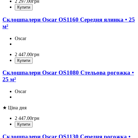
2 297
.
00
грн
Купити
Склошпалери Oscar OS1160 Середня ялинка • 25
м²
Oscar
2 447
.
00
грн
Купити
Склошпалери Oscar OS1080 Стельова рогожка •
25 м²
Oscar
★ Ціна дня
2 447
.
00
грн
Купити
Склошпалери Oscar OS1130 Середня рогожка •