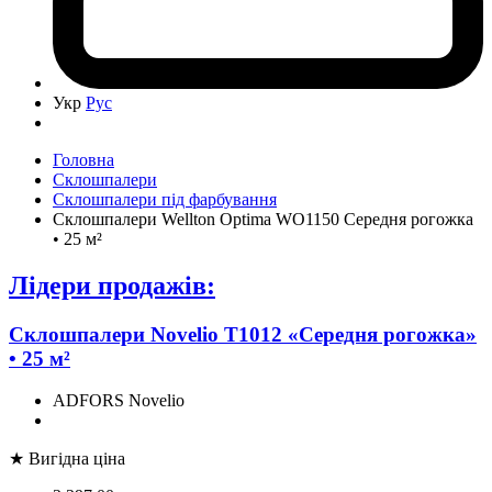
Укр
Рус
Головна
Склошпалери
Склошпалери під фарбування
Склошпалери Wellton Optima WO1150 Середня рогожка
• 25 м²
Лідери продажів:
Склошпалери Novelio T1012 «Середня рогожка»
• 25 м²
ADFORS Novelio
★ Вигідна ціна