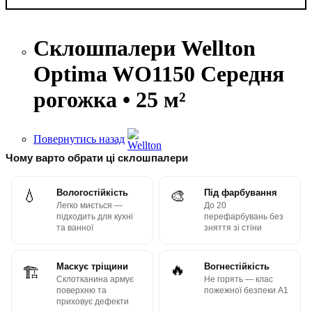
Склошпалери Wellton
Optima WO1150 Середня
рогожка • 25 м²
Повернутись назад
Чому варто обрати ці склошпалери
💧
Вологостійкість
🎨
Під фарбування
Легко миється —
До 20
підходить для кухні
перефарбувань без
та ванної
зняття зі стіни
Маскує тріщини
🔥
Вогнестійкість
🏗
Склотканина армує
Не горять — клас
поверхню та
пожежної безпеки А1
приховує дефекти