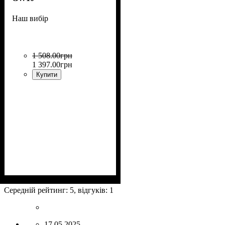
Наш вибір
1 508
.
00
грн
1 397
.
00
грн
Купити
Призначення
:
Склошпалери, флізелін,
Середній рейтинг:
5
, відгуків:
1
вінілові шпалери на
паперовій основі, для
тканинних шпалер, для
17.05.2025