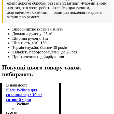
ефект дорогої обробки без зайвих витрат. Чудовий вибір
для тих, хто хоче зробити інтер’єр практичним,
довговічним і охайним — один раз поклеїли і надовго
забули про ремонт.
Виробництво (країна):
Китай
Довжина рулону:
25 м²
Ширина рулону:
1 м
Щільність, г/м²:
150
Термін служби:
більше 30 років
Кількість перефарбовувань:
до 20 раз
Призначення:
під фарбування
Покупці цього товару також
вибирають
В наявності
Клей Wellton для
склошпалер • 10 л •
готовий • для
Wellton
приклеювання
GW10