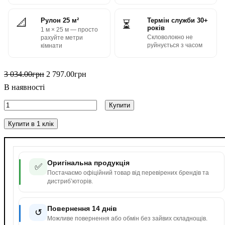
📐
Рулон 25 м²
Термін служби 30+
⏳
років
1 м × 25 м — просто
Скловолокно не
рахуйте метри
руйнується з часом
кімнати
3 034
.
00
грн
2 797
.
00
грн
В наявності
Купити
Купити в 1 клік
Оригінальна продукція
✅
Постачаємо офіційний товар від перевірених брендів та
дистриб’юторів.
Повернення 14 днів
↺
Можливе повернення або обмін без зайвих складнощів.