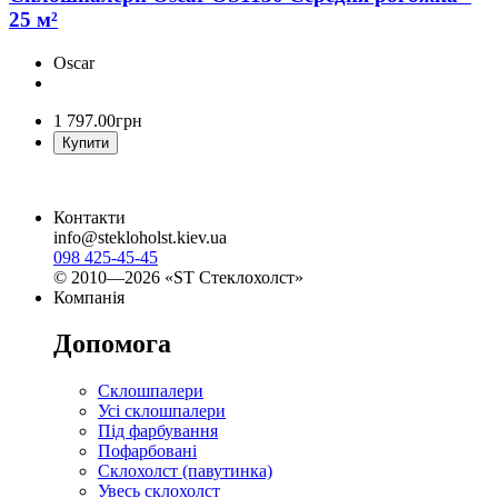
25 м²
Oscar
1 797
.
00
грн
Купити
Контакти
info@stekloholst.kiev.ua
098 425-45-45
© 2010—2026 «ST Стеклохолст»
Компанія
Допомога
Склошпалери
Усі склошпалери
Під фарбування
Пофарбовані
Склохолст (павутинка)
Увесь склохолст