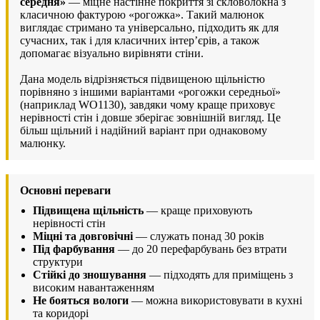
середня»
— міцне настінне покриття зі скловолокна з
класичною фактурою «рогожка». Такий малюнок
виглядає стримано та універсально, підходить як для
сучасних, так і для класичних інтер’єрів, а також
допомагає візуально вирівняти стіни.
Дана модель відрізняється підвищеною щільністю
порівняно з іншими варіантами «рогожки середньої»
(наприклад WO1130), завдяки чому краще приховує
нерівності стін і довше зберігає зовнішній вигляд. Це
більш щільний і надійний варіант при однаковому
малюнку.
Основні переваги
Підвищена щільність
— краще приховують
нерівності стін
Міцні та довговічні
— служать понад 30 років
Під фарбування
— до 20 перефарбувань без втрати
структури
Стійкі до зношування
— підходять для приміщень з
високим навантаженням
Не бояться вологи
— можна використовувати в кухні
та коридорі