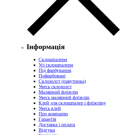
Інформація
Склошпалери
Усі склошпалери
Під фарбування
Пофарбовані
Склохолст (павутинка)
Увесь склохолст
Малярний флізелін
Увесь малярний флізелін
Клей для склошпалер і флізеліну
Увесь клей
Про компанію
Гарантія
Доставка і оплата
Відгуки