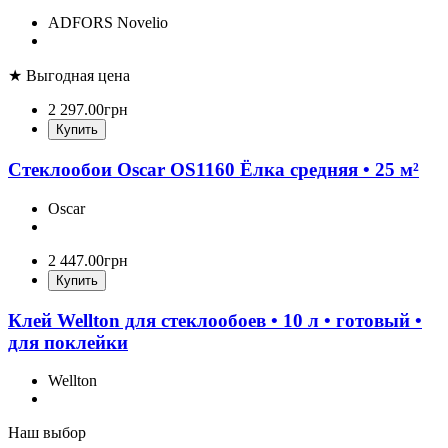
ADFORS Novelio
★ Выгодная цена
2 297
.
00
грн
Купить
Стеклообои Oscar OS1160 Ёлка средняя • 25 м²
Oscar
2 447
.
00
грн
Купить
Клей Wellton для стеклообоев • 10 л • готовый •
для поклейки
Wellton
Наш выбор