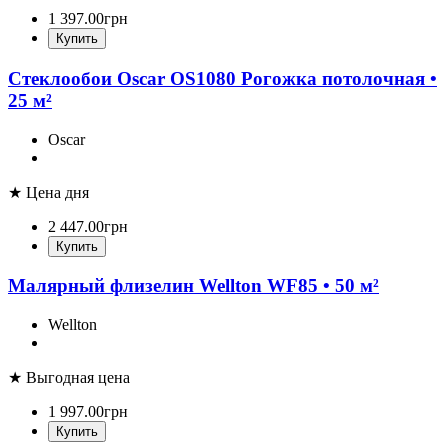
1 397
.
00
грн
Купить
Стеклообои Oscar OS1080 Рогожка потолочная •
25 м²
Oscar
★ Цена дня
2 447
.
00
грн
Купить
Малярный флизелин Wellton WF85 • 50 м²
Wellton
★ Выгодная цена
1 997
.
00
грн
Купить