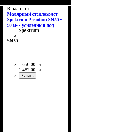
Плотность
Размер рулона
Страна
Бренд
: Spektrum.
: Нидерланды.
: 40 г/м2.
: 50 м²
В наличии
Малярный стеклохолст
Spektrum Premium SN50 •
50 м² • усиленный под
Spektrum
покраску и армирование
SN50
1 650
.
00
грн
1 487
.
00
грн
Купить