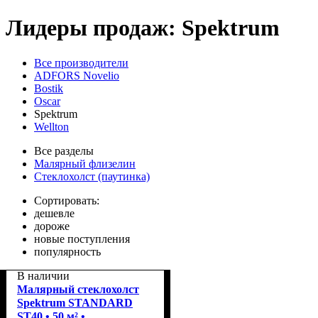
Лидеры продаж: Spektrum
Все производители
ADFORS Novelio
Bostik
Oscar
Spektrum
Wellton
Все разделы
Малярный флизелин
Стеклохолст (паутинка)
Сортировать:
дешевле
дороже
новые поступления
популярность
В наличии
Малярный стеклохолст
Spektrum STANDARD
ST40 • 50 м² •