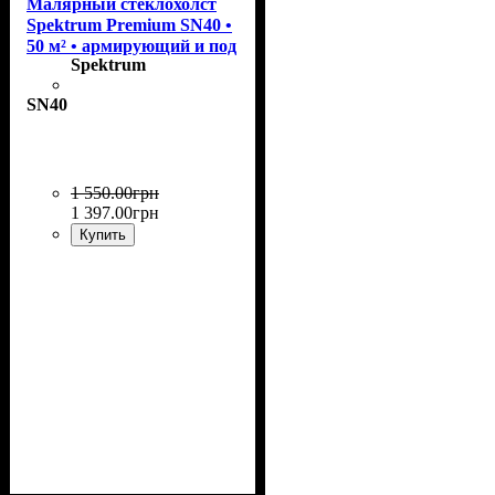
Малярный стеклохолст
Spektrum Premium SN40 •
50 м² • армирующий и под
Spektrum
покраску
SN40
1 550
.
00
грн
1 397
.
00
грн
Купить