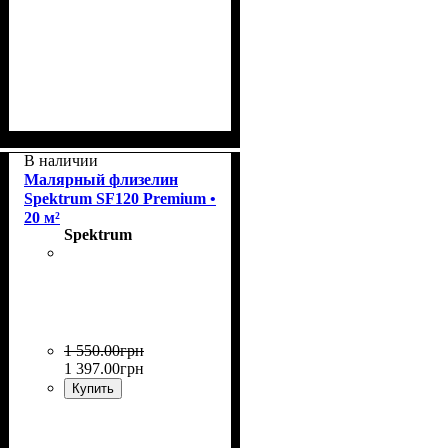
Плотность
Размер рулона
Страна
Бренд
: Spektrum.
: Нидерланды.
: 45 г/м2.
: 50 м²
В наличии
Малярный флизелин
Spektrum SF120 Premium •
20 м²
Spektrum
1 550
.
00
грн
1 397
.
00
грн
Купить