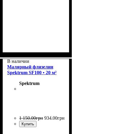
Плотность
Размер рулона
Страна
Бренд
: Spektrum.
: Германия.
: 120 г/м2.
: 20 м²
В наличии
Малярный флизелин
Spektrum SF100 • 20 м²
Spektrum
1 150
.
00
грн
934
.
00
грн
Купить