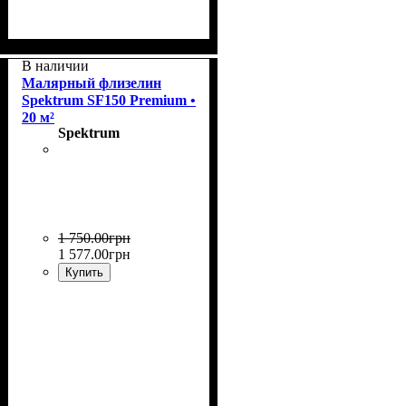
Плотность
Размер рулона
Страна
Бренд
: Spektrum.
: Нидерланды.
: 50 г/м2.
: 50 м²
В наличии
Малярный флизелин
Spektrum SF150 Premium •
20 м²
Spektrum
1 750
.
00
грн
1 577
.
00
грн
Купить