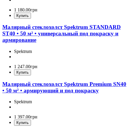
1 180
.
00
грн
Купить
Малярный стеклохолст Spektrum STANDARD
ST40 • 50 м² • универсальный под покраску и
армирование
Spektrum
1 247
.
00
грн
Купить
Малярный стеклохолст Spektrum Premium SN40
• 50 м² • армирующий и под покраску
Spektrum
1 397
.
00
грн
Купить