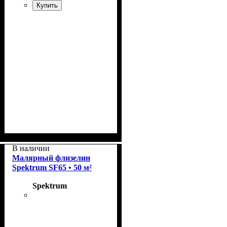
Купить
Плотность
Размер рулона
Страна
Бренд
: Spektrum.
: Германия.
: 65 г/м2.
: 20 м²
В наличии
Малярный флизелин
Spektrum SF65 • 50 м²
Spektrum