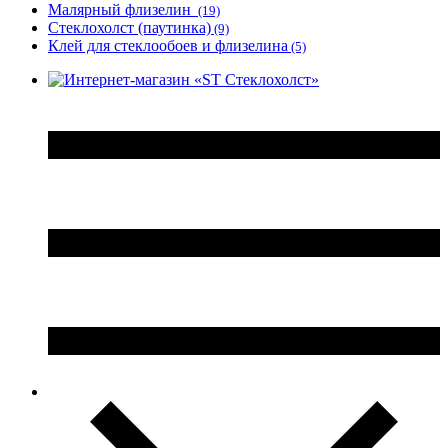
Малярный флизелин
(19)
Стеклохолст (паутинка)
(9)
Клей для стеклообоев и флизелина
(5)