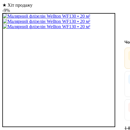
★ Хіт продажу
-9%
Чо
1 