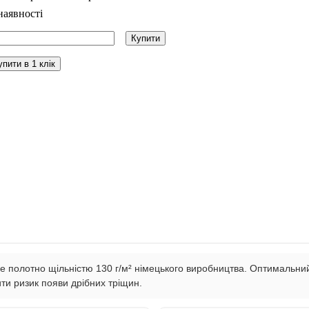
наявності
Купити
упити в 1 клік
полотно щільністю 130 г/м² німецького виробництва. Оптимальний ва
ти ризик появи дрібних тріщин.