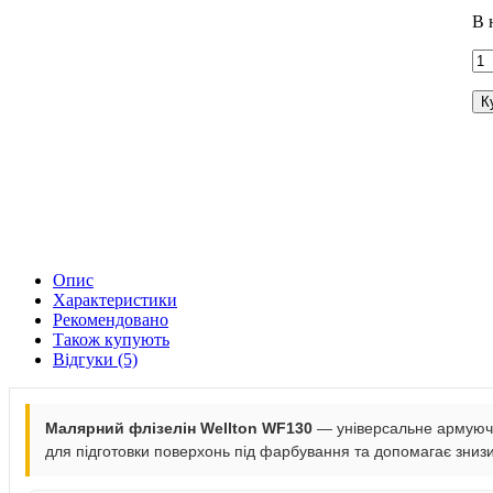
В 
К
Опис
Характеристики
Рекомендовано
Також купують
Відгуки (5)
Малярний флізелін Wellton WF130
— універсальне армуюче 
для підготовки поверхонь під фарбування та допомагає знизи