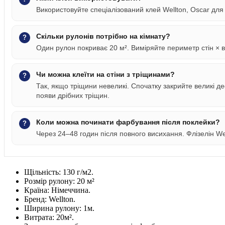
Використовуйте спеціалізований клей Wellton, Oscar для ф
Скільки рулонів потрібно на кімнату?
Один рулон покриває 20 м². Виміряйте периметр стін × в
Чи можна клеїти на стіни з тріщинами?
Так, якщо тріщини невеликі. Спочатку закрийте великі 
появи дрібних тріщин.
Коли можна починати фарбування після поклейки?
Через 24–48 годин після повного висихання. Флізелін Wel
Щільність:
130 г/м2.
Розмір рулону:
20 м²
Країна:
Німеччина.
Бренд:
Wellton.
Ширина рулону:
1м.
Витрата:
20м².