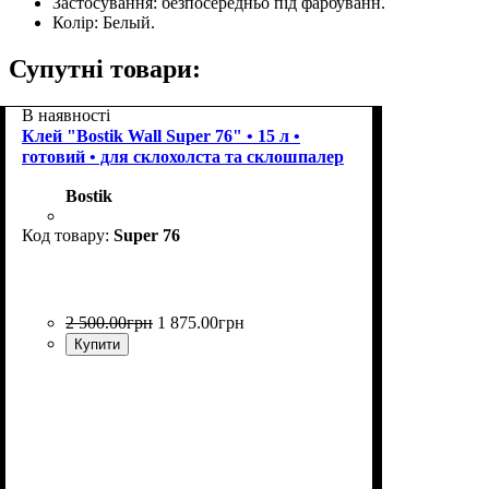
Застосування:
безпосередньо під фарбуванн.
Колір:
Белый.
Супутні товари:
В наявності
Клей "Bostik Wall Super 76" • 15 л •
готовий • для склохолста та склошпалер
Bostik
Super 76
2 500
.
00
грн
1 875
.
00
грн
Купити