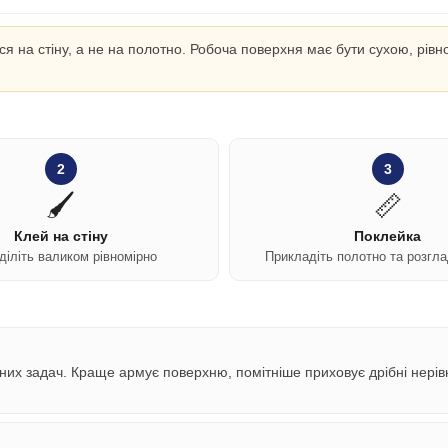
ся на стіну, а не на полотно. Робоча поверхня має бути сухою, рі
2
3
🖌️
📏
Клей на стіну
Поклейка
діліть валиком рівномірно
Прикладіть полотно та розгла
них задач. Краще армує поверхню, помітніше приховує дрібні нерівн