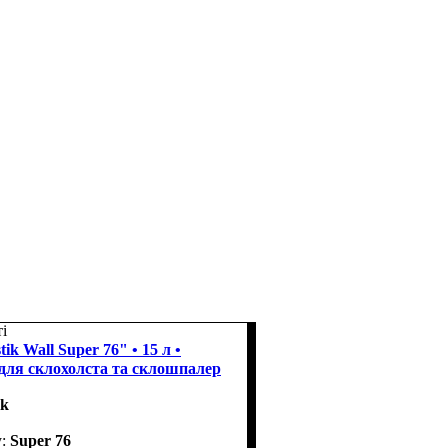
і
ik Wall Super 76" • 15 л •
 для склохолста та склошпалер
ik
Super 76