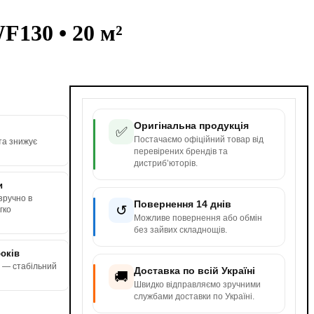
F130 • 20 м²
Оригінальна продукція
✅
Постачаємо офіційний товар від
та знижує
перевірених брендів та
дистриб’юторів.
и
зручно в
Повернення 14 днів
↺
гко
Можливе повернення або обмін
без зайвих складнощів.
років
n — стабільний
Доставка по всій Україні
🚚
Швидко відправляємо зручними
службами доставки по Україні.