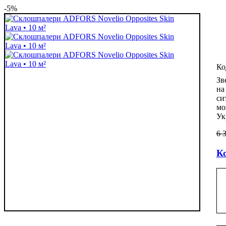
-5%
Зв
на
си
мо
Ук
6 
Ко