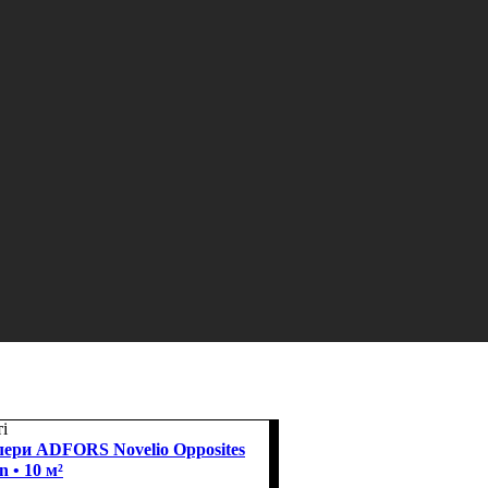
і
ери ADFORS Novelio Opposites
n • 10 м²