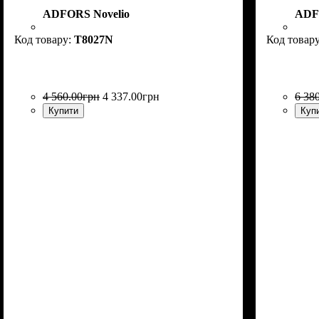
ADFORS Novelio
ADF
T8027N
4 560
.
00
грн
4 337
.
00
грн
6 38
Купити
Куп