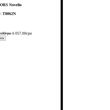
ORS Novelio
T8062N
0
.
00
грн
6 057
.
00
грн
ити