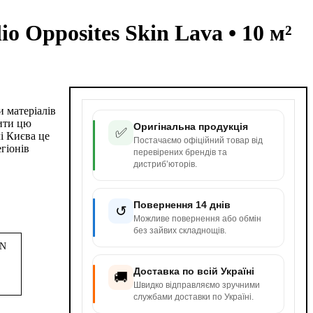
Opposites Skin Lava • 10 м²
и матеріалів
вити цю
Оригінальна продукція
✅
і Києва це
Постачаємо офіційний товар від
гіонів
перевірених брендів та
дистриб’юторів.
Повернення 14 днів
↺
Можливе повернення або обмін
без зайвих складнощів.
3N
Доставка по всій Україні
🚚
Швидко відправляємо зручними
службами доставки по Україні.