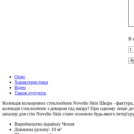
В 
К
Опис
Характеристики
Відео
Також купують
Колекція кольорових стеклообоев Novelio Skin Шкіра - фактура,
колекція стеклообоев з декором під шкіру! При одному лише дот
шпалер для стін Novelio Skin стане основою будь-якого інтер'є
Виробництво (країна):
Чехия
Довжина рулону:
10 м²