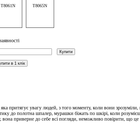
T8061N
T8065N
наявності
Купити
упити в 1 клік
 яка притягує увагу людей, з того моменту, коли вони зрозуміли,
ику до полотна шпалер, мурашки біжать по шкірі, коли розумієш,
ру, вона приверне до себе всі погляди, неможливо повірити, що це