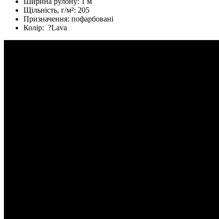
Ширина рулону:
1 м
Щільність, г/м²:
205
Призначення:
пофарбовані
Колір:
?
Lava