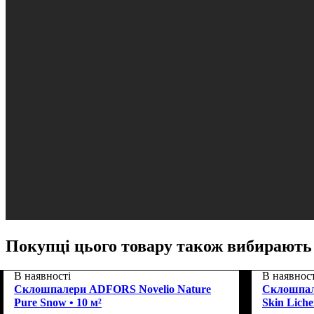
Покупці цього товару також вибирають
В наявності
В наявност
Склошпалери ADFORS Novelio Nature
Склошпал
Pure Snow • 10 м²
Skin Liche