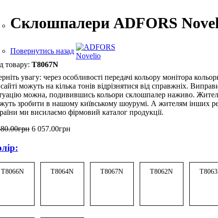
Склошпалери ADFORS Novelio 
Повернутись назад
T8067N
ерніть увагу: через особливості передачі кольору монітора кольор
 сайті можуть на кілька тонів відрізнятися від справжніх. Випра
туацію можна, подивившись кольори склошпалер наживо. Жител
жуть зробити в нашому київському шоурумі. А жителям інших ре
раїни ми висилаємо фірмовий каталог продукції.
380
.
00
грн
6 057
.
00
грн
лір:
T8066N
T8064N
T8067N
T8062N
T806