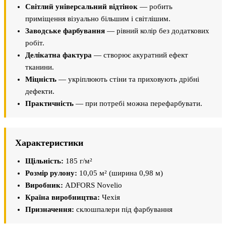
Світлий універсальний відтінок
— робить
приміщення візуально більшим і світлішим.
Заводське фарбування
— рівний колір без додаткових
робіт.
Делікатна фактура
— створює акуратний ефект
тканини.
Міцність
— укріплюють стіни та приховують дрібні
дефекти.
Практичність
— при потребі можна перефарбувати.
Характеристики
Щільність:
185 г/м²
Розмір рулону:
10,05 м² (ширина 0,98 м)
Виробник:
ADFORS Novelio
Країна виробництва:
Чехія
Призначення:
склошпалери під фарбування