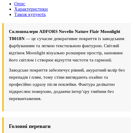
Опис
Характеристики
Також купують
Склошпалери ADFORS Novelio Nature Flair Moonlight
T8018N
— це сучасне декоративне покриття із заводським
фарбуванням та легкою текстильною фактурою. Світлий
відтінок Moonlight візуально розширює простір, наповнює
його світлом і створює відчуття чистоти та гармонії.
Заводське покриття забезпечує рівний, акуратний колір без
перепадів і плям, тому стіни виглядають охайно та
професійно одразу після поклейки. Фактура делікатно
підкреслює поверхню, додаючи інтер’єру глибини без
перевантаження.
Головні переваги