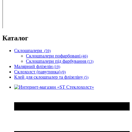
Каталог
Склошпалери
(59)
Склошпалери пофарбовані
(46)
Склошпалери під фарбування
(13)
Малярний флізелін
(19)
Склохолст (павутинка)
(9)
Клей для склошпалер та флізеліну
(5)