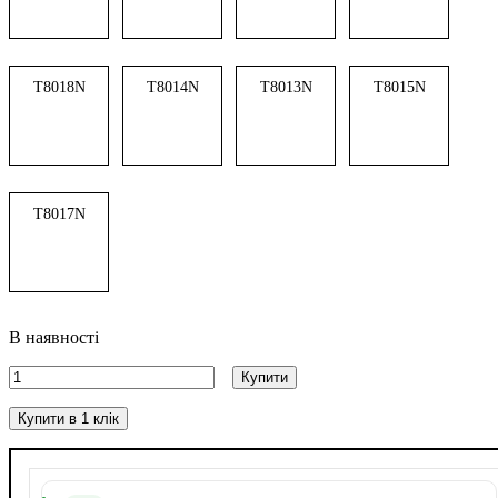
T8018N
T8014N
T8013N
T8015N
T8017N
В наявності
Купити
Купити в 1 клік