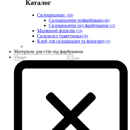
Каталог
Склошпалери
(59)
Склошпалери пофарбовані
(46)
Склошпалери під фарбування
(13)
Малярний флізелін
(19)
Склохолст (павутинка)
(9)
Клей для склошпалер та флізеліну
(5)
Матеріали для стін під фарбування