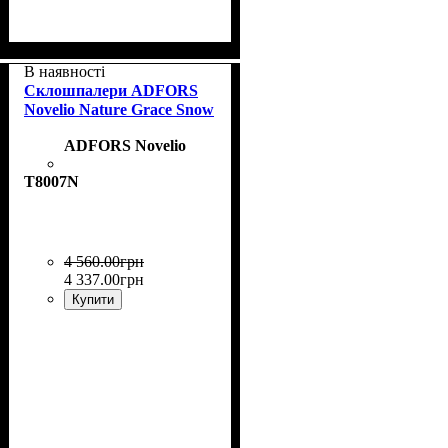
Колекція
Щільність, г/м²
Призначення
Колір
: Helsinki
: Concrete
: пофарбовані
: 205
В наявності
Склошпалери ADFORS
Novelio Nature Grace Snow
ADFORS Novelio
T8007N
4 560
.
00
грн
4 337
.
00
грн
Купити