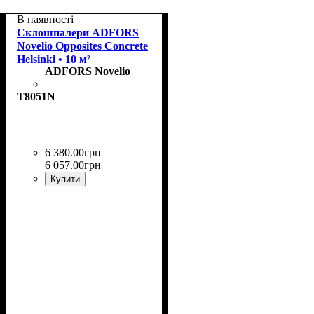
В наявності
Склошпалери ADFORS
Novelio Opposites Concrete
Helsinki • 10 м²
ADFORS Novelio
T8051N
6 380
.
00
грн
6 057
.
00
грн
Купити