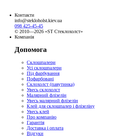
Контакти
info@stekloholst.kiev.ua
098 425-45-45
© 2010—2026 «ST Стеклохолст»
Компанія
Допомога
Склошпалери
Усі склошпалери
Під фарбування
Пофарбовані
Склохолст (павутинка)
Увесь склохолст
Малярний флізелін
Увесь малярний флізелін
Клей для склошпалер і флізеліну
Увесь клей
Про компанію
Гарантія
Доставка і оплата
Відгуки