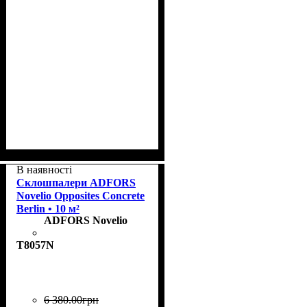
Колекція
Щільність, г/м²
Призначення
Колір
: Almond
: Flair
: пофарбовані
: 185
В наявності
Склошпалери ADFORS
Novelio Opposites Concrete
Berlin • 10 м²
ADFORS Novelio
T8057N
6 380
.
00
грн