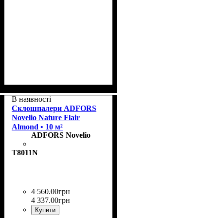
Колекція
Щільність, г/м²
Призначення
Колір
: Almond
: Pure
: пофарбовані
: 200
В наявності
Склошпалери ADFORS
Novelio Nature Flair
Almond • 10 м²
ADFORS Novelio
T8011N
4 560
.
00
грн
4 337
.
00
грн
Купити