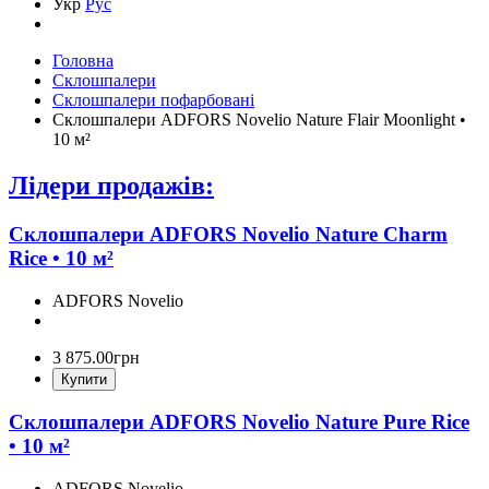
Укр
Рус
Головна
Склошпалери
Склошпалери пофарбовані
Склошпалери ADFORS Novelio Nature Flair Moonlight •
10 м²
Лідери продажів:
Склошпалери ADFORS Novelio Nature Charm
Rice • 10 м²
ADFORS Novelio
3 875
.
00
грн
Купити
Склошпалери ADFORS Novelio Nature Pure Rice
• 10 м²
ADFORS Novelio