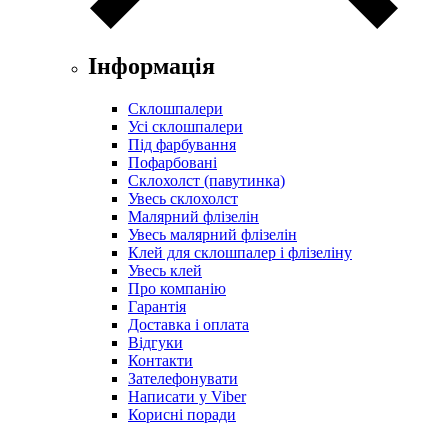
Інформація
Склошпалери
Усі склошпалери
Під фарбування
Пофарбовані
Склохолст (павутинка)
Увесь склохолст
Малярний флізелін
Увесь малярний флізелін
Клей для склошпалер і флізеліну
Увесь клей
Про компанію
Гарантія
Доставка і оплата
Відгуки
Контакти
Зателефонувати
Написати у Viber
Корисні поради