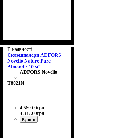
Колекція
Щільність, г/м²
Призначення
Колір
: Almond
: Charm
: пофарбовані
: 185
В наявності
Склошпалери ADFORS
Novelio Nature Pure
Almond • 10 м²
ADFORS Novelio
T8021N
4 560
.
00
грн
4 337
.
00
грн
Купити