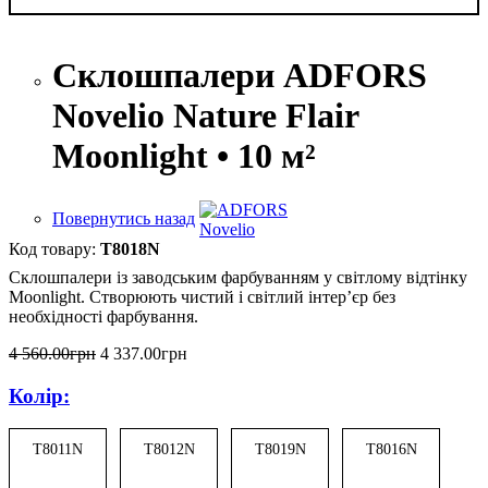
Склошпалери ADFORS
Novelio Nature Flair
Moonlight • 10 м²
Повернутись назад
T8018N
Склошпалери із заводським фарбуванням у світлому відтінку
Moonlight. Створюють чистий і світлий інтер’єр без
необхідності фарбування.
4 560
.
00
грн
4 337
.
00
грн
Колір:
T8011N
T8012N
T8019N
T8016N