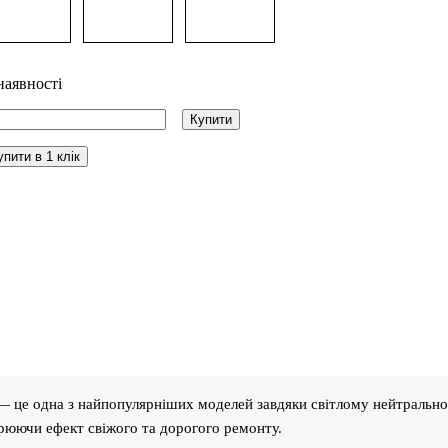
наявності
Купити
упити в 1 клік
 це одна з найпопулярніших моделей завдяки світлому нейтральному
орюючи ефект свіжого та дорогого ремонту.