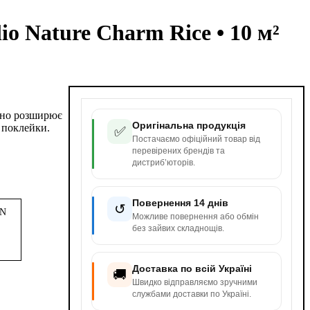
 Nature Charm Rice • 10 м²
ьно розширює
Оригінальна продукція
я поклейки.
✅
Постачаємо офіційний товар від
перевірених брендів та
дистриб’юторів.
Повернення 14 днів
↺
4N
Можливе повернення або обмін
без зайвих складнощів.
Доставка по всій Україні
🚚
Швидко відправляємо зручними
службами доставки по Україні.