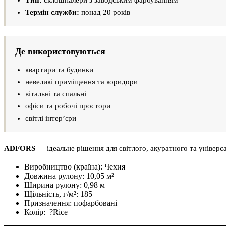
Термін служби:
понад 20 років
Де використовуються
квартири та будинки
невеликі приміщення та коридори
вітальні та спальні
офіси та робочі простори
світлі інтер’єри
ADFORS
— ідеальне рішення для світлого, акуратного та універса
Виробництво (країна):
Чехия
Довжина рулону:
10,05 м²
Ширина рулону:
0,98 м
Щільність, г/м²:
185
Призначення:
пофарбовані
Колір:
?
Rice