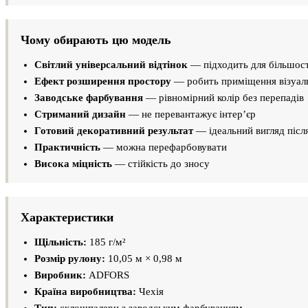
Чому обирають цю модель
Світлий універсальний відтінок
— підходить для більшості
Ефект розширення простору
— робить приміщення візуал
Заводське фарбування
— рівномірний колір без перепадів
Стриманий дизайн
— не перевантажує інтер’єр
Готовий декоративний результат
— ідеальний вигляд післ
Практичність
— можна перефарбовувати
Висока міцність
— стійкість до зносу
Характеристики
Щільність:
185 г/м²
Розмір рулону:
10,05 м × 0,98 м
Виробник:
ADFORS
Країна виробництва:
Чехія
Тип:
склошпалери з заводським фарбуванням