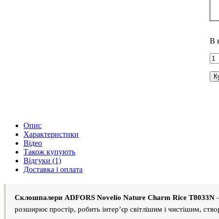
В 
К
Опис
Характеристики
Відео
Також купують
Відгуки (1)
Доставка і оплата
Склошпалери ADFORS Novelio Nature Charm Rice T8033N
—
розширює простір, робить інтер’єр світлішим і чистішим, ств