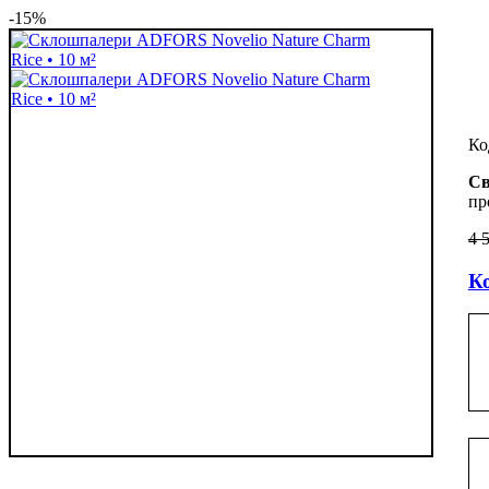
-15%
Св
пр
4 
Ко