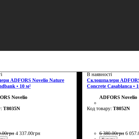
і
В наявності
ери ADFORS Novelio Nature
Склошпалери ADFORS N
dbank • 10 м²
Concrete Casablanca • 1
ORS Novelio
ADFORS Novelio
T8035N
T8052N
0
.
00
грн
4 337
.
00
грн
6 380
.
00
грн
6 057
.