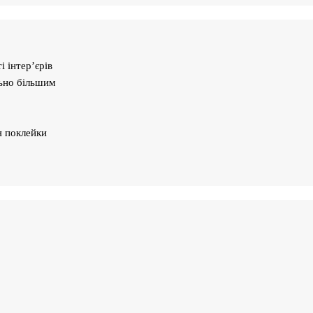
 інтер’єрів
ьно більшим
я поклейки