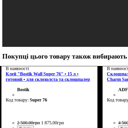
Покупці цього товару також вибирають
В наявності
В наявност
Клей "Bostik Wall Super 76" • 15 л •
Склошпал
готовий • для склохолста та склошпалер
Charm San
Bostik
ADF
Super 76
2 500
.
00
грн
1 875
.
00
грн
4 56