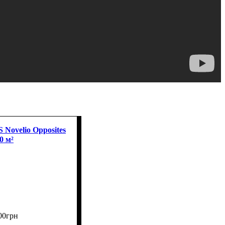
ovelio Opposites
0 м²
00
грн