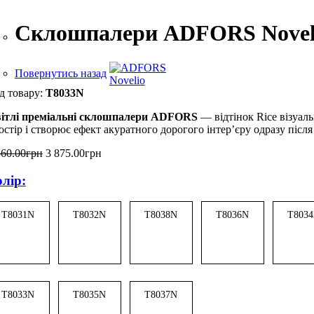
Склошпалери ADFORS Novelio
Повернутись назад
T8033N
ітлі преміальні склошпалери ADFORS
— відтінок Rice візуал
остір і створює ефект акуратного дорогого інтер’єру одразу післ
560
.
00
грн
3 875
.
00
грн
лір:
T8031N
T8032N
T8038N
T8036N
T803
T8033N
T8035N
T8037N