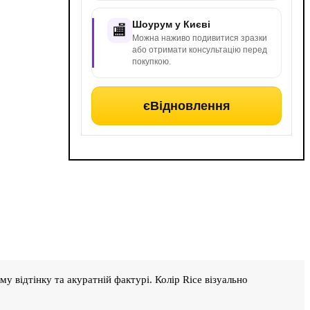
Шоурум у Києві
🏬
Можна наживо подивитися зразки
або отримати консультацію перед
покупкою.
єВідновлення
 відтінку та акуратній фактурі. Колір Rice візуально