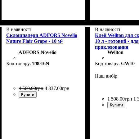
Колекція
Щільність, г/м²
Призначення
Колір
: Snow
: Flair
: пофарбовані
: 185
Колекція
Щільність, г/м²
Призначення
Колір
: Almond
: Charm
: пофа
: 18
В наявності
В наявності
Склошпалери ADFORS Novelio
Клей Wellton для с
Nature Flair Grape • 10 м²
10 л • готовий • для
приклеювання
ADFORS Novelio
Wellton
T8016N
GW10
Наш вибір
4 560
.
00
грн
4 337
.
00
грн
Купити
1 508
.
00
грн
1 
Купити