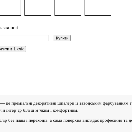
наявності
Купити
упити в 1 клік
— це преміальні декоративні шпалери із заводським фарбуванням т
ячи інтер’єр більш м’яким і комфортним.
лір без плям і переходів, а сама поверхня виглядає професійно та д