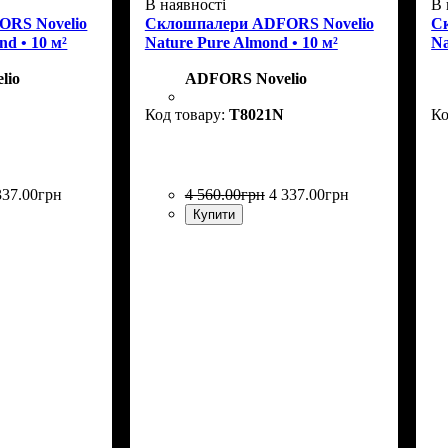
В наявності
В 
RS Novelio
Склошпалери ADFORS Novelio
С
d • 10 м²
Nature Pure Almond • 10 м²
Na
lio
ADFORS Novelio
T8021N
337
.
00
грн
4 560
.
00
грн
4 337
.
00
грн
Купити