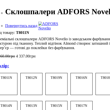
Склошпалери ADFORS Novelio 
Повернутись назад
T8011N
еміальні склошпалери ADFORS Novelio із заводським фарбуванн
ктурою під тканину. Теплий відтінок Almond створює затишний і
тер’єр — готові до поклейки без фарбування.
560
.
00
грн
4 337
.
00
грн
лір:
T8011N
T8012N
T8019N
T8016N
T801
T8014N
T8013N
T8015N
T8017N