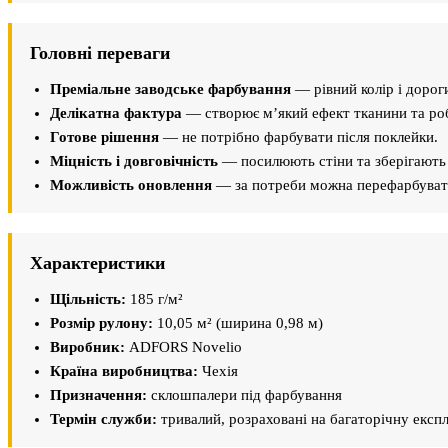
Головні переваги
Преміальне заводське фарбування
— рівний колір і дороги
Делікатна фактура
— створює м’який ефект тканини та роб
Готове рішення
— не потрібно фарбувати після поклейки.
Міцність і довговічність
— посилюють стіни та зберігають 
Можливість оновлення
— за потреби можна перефарбуват
Характеристики
Щільність:
185 г/м²
Розмір рулону:
10,05 м² (ширина 0,98 м)
Виробник:
ADFORS Novelio
Країна виробництва:
Чехія
Призначення:
склошпалери під фарбування
Термін служби:
тривалий, розраховані на багаторічну експ