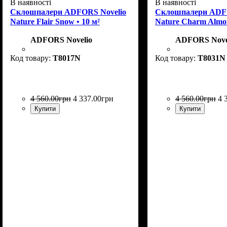
В наявності
В наявності
Склошпалери ADFORS Novelio
Склошпалери ADFO
Nature Flair Snow • 10 м²
Nature Charm Almon
ADFORS Novelio
ADFORS Nove
T8017N
T8031N
4 560
.
00
грн
4 337
.
00
грн
4 560
.
00
грн
4 
Купити
Купити