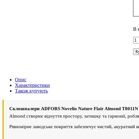
В 
К
Опис
Характеристики
Також купують
Склошпалери ADFORS Novelio Nature Flair Almond T8011N
Almond створює відчуття простору, затишку та гармонії, робл
Рівномірне заводське покриття забезпечує чистий, акуратний ко