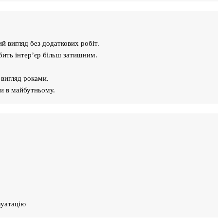
й вигляд без додаткових робіт.
ить інтер’єр більш затишним.
вигляд роками.
и в майбутньому.
луатацію