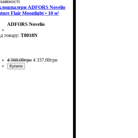
наявності
клошпалери ADFORS Novelio
ture Flair Moonlight • 10 м²
ADFORS Novelio
T8018N
4 560
.
00
грн
4 337
.
00
грн
Купити