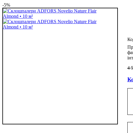
-5%
Пр
фа
ін
4 
Ко