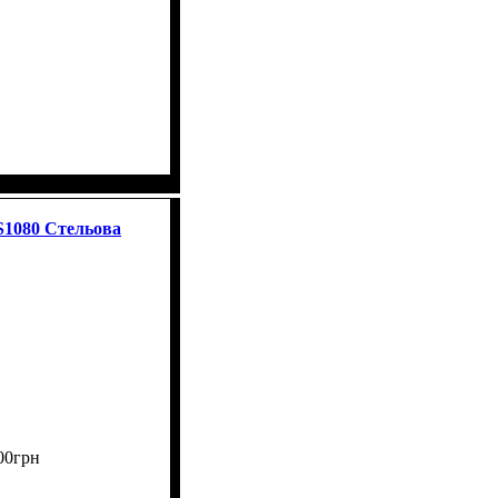
вані
1080 Стельова
00
грн