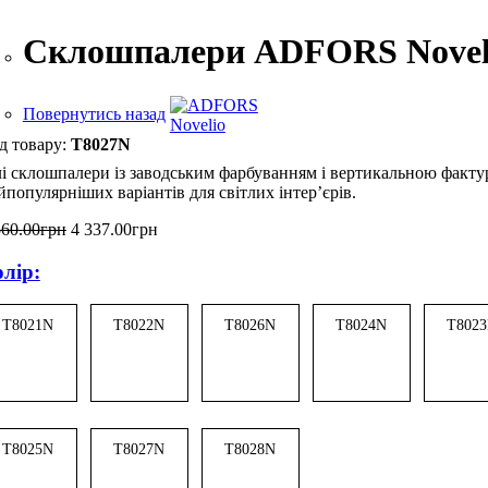
Склошпалери ADFORS Novelio
Повернутись назад
T8027N
лі склошпалери із заводським фарбуванням і вертикальною факту
йпопулярніших варіантів для світлих інтер’єрів.
560
.
00
грн
4 337
.
00
грн
лір:
T8021N
T8022N
T8026N
T8024N
T802
T8025N
T8027N
T8028N