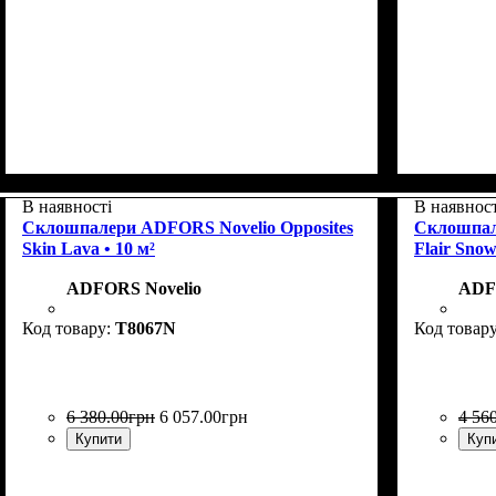
Колекція
Щільність, г/м²
Призначення
Колір
: Білий
: Classic Standard
: під фарбування
: 160
Колекція
Щільність
Призначе
Колір
: Ric
В наявності
В наявност
Склошпалери ADFORS Novelio Opposites
Склошпал
Skin Lava • 10 м²
Flair Snow
ADFORS Novelio
ADF
T8067N
6 380
.
00
грн
6 057
.
00
грн
4 56
Купити
Куп