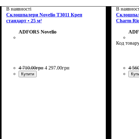
В наявності
В наявност
Склошпалери Novelio T3011 Креп
Склошпал
стандарт • 25 м²
Charm Rice
ADFORS Novelio
ADF
4 710
.
00
грн
4 297
.
00
грн
4 56
Купити
Куп