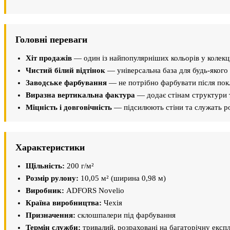
Головні переваги
Хіт продажів
— один із найпопулярніших кольорів у колекці
Чистий білий відтінок
— універсальна база для будь-якого 
Заводське фарбування
— не потрібно фарбувати після пок
Виразна вертикальна фактура
— додає стінам структури т
Міцність і довговічність
— підсилюють стіни та служать р
Характеристики
Щільність:
200 г/м²
Розмір рулону:
10,05 м² (ширина 0,98 м)
Виробник:
ADFORS Novelio
Країна виробництва:
Чехія
Призначення:
склошпалери під фарбування
Термін служби:
тривалий, розраховані на багаторічну експ