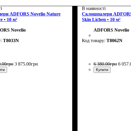
і
В наявності
ери ADFORS Novelio Nature
Склошпалери ADFORS N
 • 10 м²
Skin Lichen • 10 м²
ORS Novelio
ADFORS Novelio
T8033N
T8062N
0
.
00
грн
3 875
.
00
грн
6 380
.
00
грн
6 057
.
ити
Купити