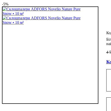
-5%
Бі
на
4 
Ко