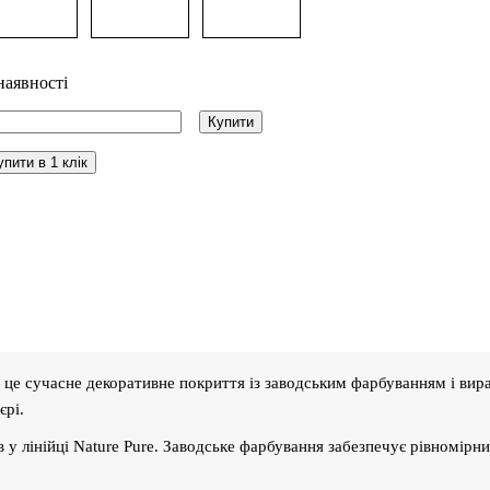
наявності
Купити
упити в 1 клік
це сучасне декоративне покриття із заводським фарбуванням і вир
єрі.
 у лінійці Nature Pure. Заводське фарбування забезпечує рівномірни