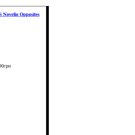
ovelio Opposites
00
грн