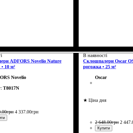
, г/м²
ння
e
: Charm
: пофарбовані
: 185
Колекція
Щільність, г/м²
Призначення
Колір
: Lichen
: Skin
: пофарбо
: 205
і
В наявності
ери ADFORS Novelio Nature
Склошпалери Oscar OS
 • 10 м²
рогожка • 25 м²
ORS Novelio
Oscar
T8017N
★ Ціна дня
0
.
00
грн
4 337
.
00
грн
ити
2 648
.
00
грн
2 447
.
Купити