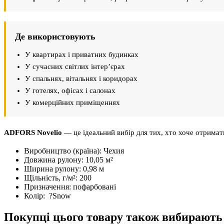
Де використовують
У квартирах і приватних будинках
У сучасних світлих інтер’єрах
У спальнях, вітальнях і коридорах
У готелях, офісах і салонах
У комерційних приміщеннях
ADFORS Novelio
— це ідеальний вибір для тих, хто хоче отримати
Виробництво (країна):
Чехия
Довжина рулону:
10,05 м²
Ширина рулону:
0,98 м
Щільність, г/м²:
200
Призначення:
пофарбовані
Колір:
?
Snow
Покупці цього товару також вибирають