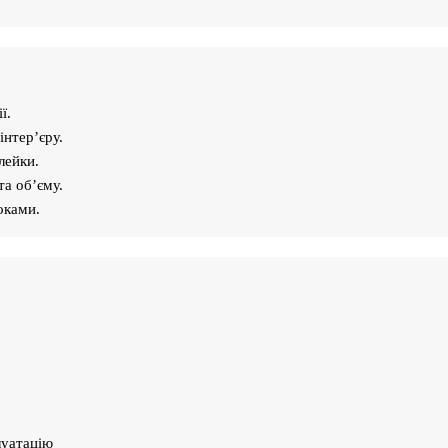
ї.
інтер’єру.
лейки.
а об’єму.
оками.
луатацію