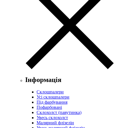
Інформація
Склошпалери
Усі склошпалери
Під фарбування
Пофарбовані
Склохолст (павутинка)
Увесь склохолст
Малярний флізелін
Увесь малярний флізелін