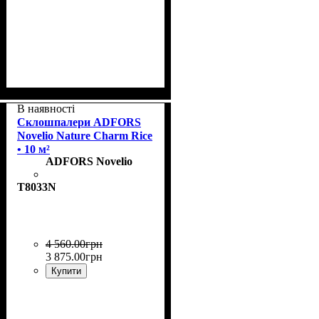
Колекція
Щільність, г/м²
Призначення
Колір
: Sandbank
: Charm
: пофарбовані
: 185
В наявності
Склошпалери ADFORS
Novelio Nature Charm Rice
• 10 м²
ADFORS Novelio
T8033N
4 560
.
00
грн
3 875
.
00
грн
Купити