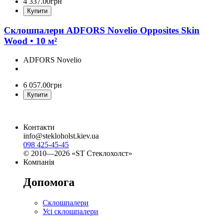
4 337
.
00
грн
Купити
Склошпалери ADFORS Novelio Opposites Skin
Wood • 10 м²
ADFORS Novelio
6 057
.
00
грн
Купити
Контакти
info@stekloholst.kiev.ua
098 425-45-45
© 2010—2026 «ST Стеклохолст»
Компанія
Допомога
Склошпалери
Усі склошпалери