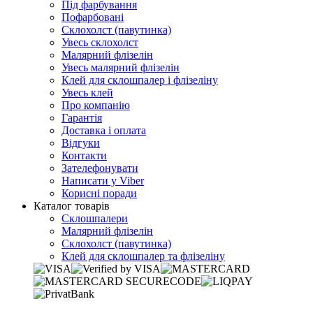
Під фарбування
Пофарбовані
Склохолст (павутинка)
Увесь склохолст
Малярний флізелін
Увесь малярний флізелін
Клей для склошпалер і флізеліну
Увесь клей
Про компанію
Гарантія
Доставка і оплата
Відгуки
Контакти
Зателефонувати
Написати у Viber
Корисні поради
Каталог товарів
Склошпалери
Малярний флізелін
Склохолст (павутинка)
Клей для склошпалер та флізеліну