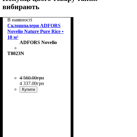
вибирають
В наявності
Склошпалери ADFORS
Novelio Nature Pure Rice •
10 м²
ADFORS Novelio
T8023N
4 560
.
00
грн
4 337
.
00
грн
Купити