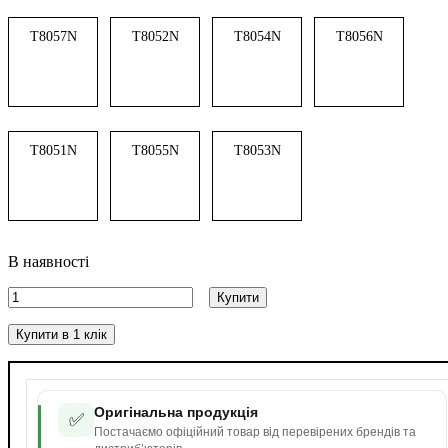
T8057N
T8052N
T8054N
T8056N
T8051N
T8055N
T8053N
В наявності
Купити
Купити в 1 клік
Оригінальна продукція
✅
Постачаємо офіційний товар від перевірених брендів та