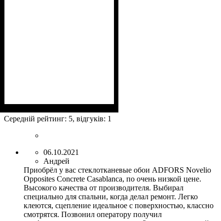
Призначення
:
Склошпалери, флізелін,
Середній рейтинг:
5
, відгуків:
1
вінілові шпалери на
паперовій основі, для
тканинних шпалер, для
06.10.2021
важких шпалер.
Андрей
Приобрёл у вас стеклотканевые обои ADFORS Novelio
Opposites Concrete Casablanca, по очень низкой цене.
Высокого качества от производителя. Выбирал
специально для спальни, когда делал ремонт. Легко
клеются, сцепление идеальное с поверхностью, классно
смотрятся. Позвонил оператору получил