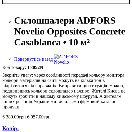
Склошпалери ADFORS
Novelio Opposites Concrete
Casablanca • 10 м²
Повернутись назад
T8052N
Зверніть увагу: через особливості передачі кольору монітора
кольори матеріалів на сайті можуть на кілька тонів
відрізнятися від справжніх. Виправити цю ситуацію можна,
подивившись кольори склошпалер наживо. Жителі Києва це
можуть зробити в нашому київському шоурумі. А жителям
інших регіонів України ми висилаємо фірмовий каталог
продукц
6 380
.
00
грн
6 057
.
00
грн
Колір: