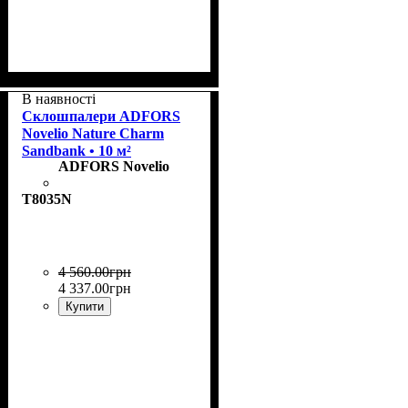
Колекція
Щільність, г/м²
Призначення
Колір
: Rice
: Pure
: пофарбовані
: 200
В наявності
Склошпалери ADFORS
Novelio Nature Charm
Sandbank • 10 м²
ADFORS Novelio
T8035N
4 560
.
00
грн
4 337
.
00
грн
Купити