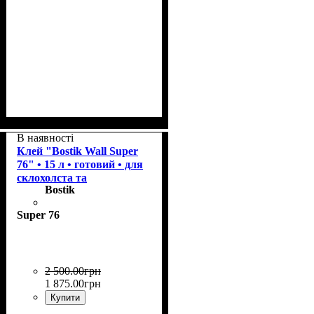
Колекція
Щільність, г/м²
Призначення
Колір
: Rice
: Charm
: пофарбовані
: 185
В наявності
Клей "Bostik Wall Super
76" • 15 л • готовий • для
склохолста та
Bostik
склошпалер
Super 76
2 500
.
00
грн
1 875
.
00
грн
Купити