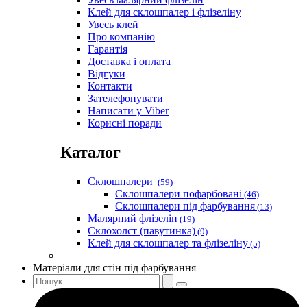
Клей для склошпалер і флізеліну
Увесь клей
Про компанію
Гарантія
Доставка і оплата
Відгуки
Контакти
Зателефонувати
Написати у Viber
Корисні поради
Каталог
Склошпалери
(59)
Склошпалери пофарбовані
(46)
Склошпалери під фарбування
(13)
Малярний флізелін
(19)
Склохолст (павутинка)
(9)
Клей для склошпалер та флізеліну
(5)
Матеріали для стін під фарбування