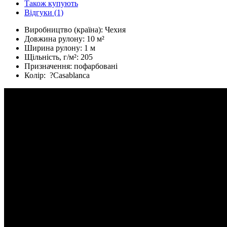
Також купують
Відгуки (1)
Виробництво (країна):
Чехия
Довжина рулону:
10 м²
Ширина рулону:
1 м
Щільність, г/м²:
205
Призначення:
пофарбовані
Колір:
?
Casablanca