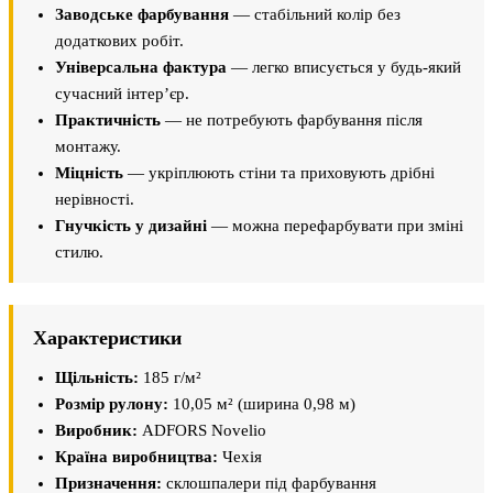
Заводське фарбування
— стабільний колір без
додаткових робіт.
Універсальна фактура
— легко вписується у будь-який
сучасний інтер’єр.
Практичність
— не потребують фарбування після
монтажу.
Міцність
— укріплюють стіни та приховують дрібні
нерівності.
Гнучкість у дизайні
— можна перефарбувати при зміні
стилю.
Характеристики
Щільність:
185 г/м²
Розмір рулону:
10,05 м² (ширина 0,98 м)
Виробник:
ADFORS Novelio
Країна виробництва:
Чехія
Призначення:
склошпалери під фарбування