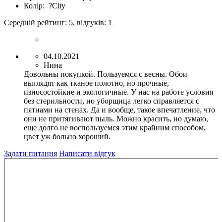
Колір:
?
City
Середній рейтинг:
5
, відгуків:
1
04.10.2021
Нина
Довольны покупкой. Пользуемся с весны. Обои
выглядят как тканое полотно, но прочные,
износостойкие и экологичные. У нас на работе условия
без стерильности, но уборщица легко справляется с
пятнами на стенах. Да и вообще, такое впечатление, что
они не притягивают пыль. Можно красить, но думаю,
еще долго не воспользуемся этим крайним способом,
цвет уж больно хороший.
Задати питання
Написати відгук