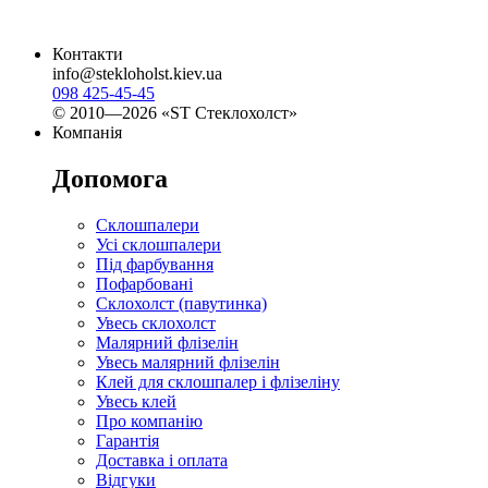
Контакти
info@stekloholst.kiev.ua
098 425-45-45
© 2010—2026 «ST Стеклохолст»
Компанія
Допомога
Склошпалери
Усі склошпалери
Під фарбування
Пофарбовані
Склохолст (павутинка)
Увесь склохолст
Малярний флізелін
Увесь малярний флізелін
Клей для склошпалер і флізеліну
Увесь клей
Про компанію
Гарантія
Доставка і оплата
Відгуки