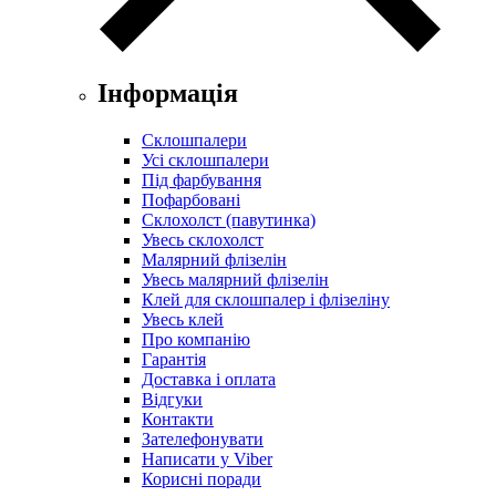
Інформація
Склошпалери
Усі склошпалери
Під фарбування
Пофарбовані
Склохолст (павутинка)
Увесь склохолст
Малярний флізелін
Увесь малярний флізелін
Клей для склошпалер і флізеліну
Увесь клей
Про компанію
Гарантія
Доставка і оплата
Відгуки
Контакти
Зателефонувати
Написати у Viber
Корисні поради