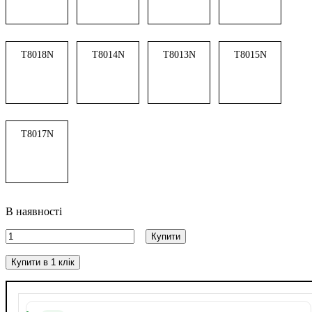
T8018N
T8014N
T8013N
T8015N
T8017N
В наявності
Купити
Купити в 1 клік