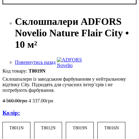
Склошпалери ADFORS
Novelio Nature Flair City •
10 м²
Повернутись назад
T8019N
Склошпалери із заводським фарбуванням у нейтральному
відтінку City. Підходять для сучасних інтер’єрів і не
потребують фарбування.
4 560
.
00
грн
4 337
.
00
грн
Колір:
T8011N
T8012N
T8019N
T8016N