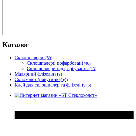
Каталог
Склошпалери
(59)
Склошпалери пофарбовані
(46)
Склошпалери під фарбування
(13)
Малярний флізелін
(19)
Склохолст (павутинка)
(9)
Клей для склошпалер та флізеліну
(5)